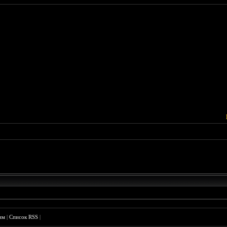
им
|
Список RSS
|