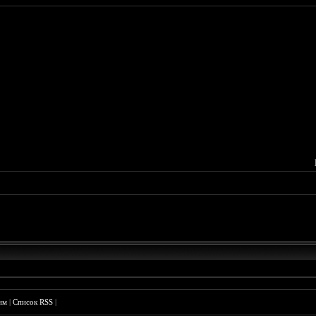
им
|
Список RSS
|