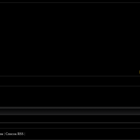
им
|
Список RSS
|