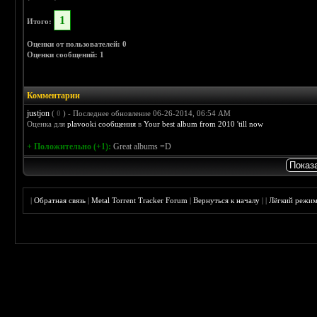
1
Итого:
Оценки от пользователей: 0
Оценки сообщений: 1
Комментарии
justjon
(
0
) - Последнее обновление 06-26-2014, 06:54 AM
Оценка для
plavooki сообщения
в
Your best album from 2010 'till now
+ Положительно (+1):
Great albums =D
|
Обратная связь
|
Metal Torrent Tracker Forum
|
Вернуться к началу
|
|
Лёгкий режи