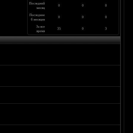
Последний
0
0
0
месяц
Последние
0
0
0
6 месяцев
За все
35
0
3
время