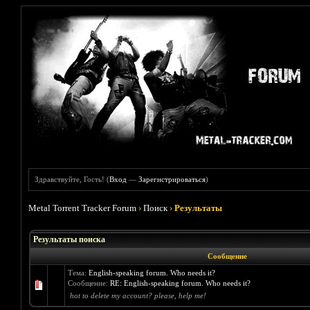
Здравствуйте, Гость! (
Вход
—
Зарегистрироваться
)
Metal Torrent Tracker Forum
›
Поиск
›
Результаты
Результаты поиска
Сообщение
Тема:
English-speaking forum. Who needs it?
Сообщение:
RE: English-speaking forum. Who needs it?
hot to delete my account? please, help me!