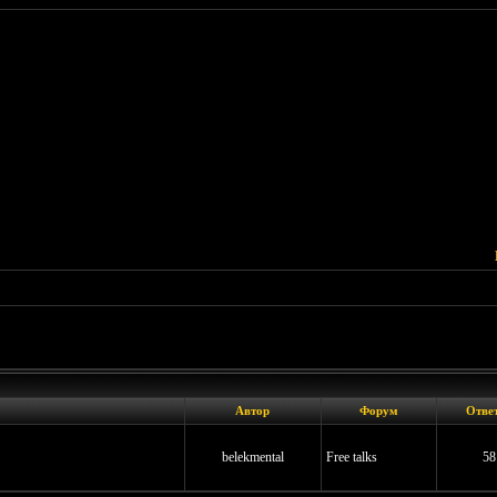
Автор
Форум
Отве
belekmental
Free talks
58