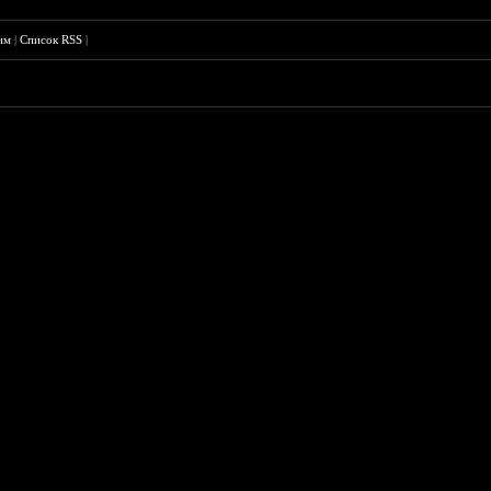
им
|
Список RSS
|