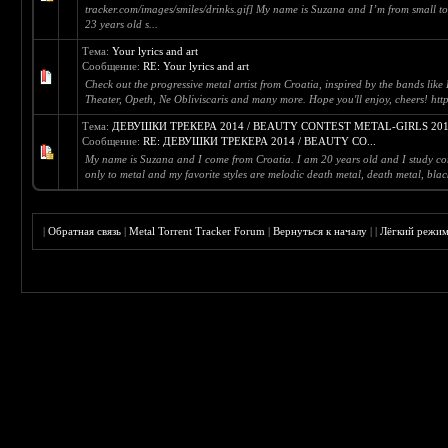
tracker.com/images/smiles/drinks.gif] My name is Suzana and I’m from small to
23 years old s...
Тема:
Your lyrics and art
Сообщение:
RE: Your lyrics and art
Check out the progressive metal artist from Croatia, inspired by the bands li
Theater, Opeth, Ne Obliviscaris and many more. Hope you'll enjoy, cheers! htt
Тема:
ДЕВУШКИ ТРЕКЕРА 2014 / BEAUTY CONTEST METAL-GIRLS 20
Сообщение:
RE: ДЕВУШКИ ТРЕКЕРА 2014 / BEAUTY CO...
My name is Suzana and I come from Croatia. I am 20 years old and I study com
only to metal and my favorite styles are melodic death metal, death metal, black
|
Обратная связь
|
Metal Torrent Tracker Forum
|
Вернуться к началу
|
|
Лёгкий режи