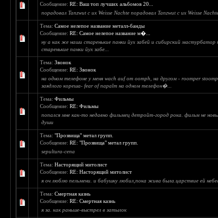
Сообщение:
RE: Ваш топ лучших альбомов 20...
порадовал Tanzwut с их Weisse Nachte порадовал Tanzwut с их Weisse Nacht
Тема:
Самое нелепое название металл-банды
Сообщение:
RE: Самое нелепое название м�...
ну а как же наши старенькие панки йух забей и сибирский мастурбатор 
старенькие панки йух забе...
Тема:
Звонок
Сообщение:
RE: Звонок
на одном телефоне у меня wach auf от oomph, на другом - roomper stoomp
заядлого кореша- fear of napalm на одном телефон�...
Тема:
Фильмы
Сообщение:
RE: Фильмы
попался мне как-то недавно фильмец детройт-город рока. фильм не нов
души
Тема:
"Прозвища" метал групп.
Сообщение:
RE: "Прозвища" метал групп.
sepultura-сепа
Тема:
Насторящий митолист
Сообщение:
RE: Насторящий митолист
я оч люблю пельмени. и бабушку любил,пока жива была.царствие ей небе
Тема:
Смертная казнь
Сообщение:
RE: Смертная казнь
я за. как раньше-выстрел в затылок