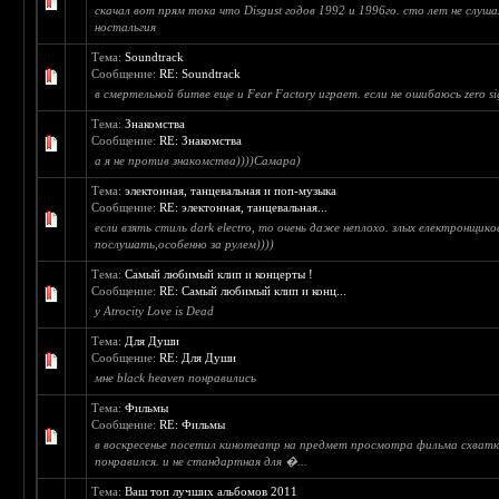
скачал вот прям тока что Disgust годов 1992 и 1996го. сто лет не слуша
ностальгия
Тема:
Soundtrack
Сообщение:
RE: Soundtrack
в смертельной битве еще и Fear Factory играет. если не ошибаюсь zero si
Тема:
Знакомства
Сообщение:
RE: Знакомства
а я не против знакомства))))Самара)
Тема:
электонная, танцевальная и поп-музыка
Сообщение:
RE: электонная, танцевальная...
если взять стиль dark electro, то очень даже неплохо. злых електронщик
послушать,особенно за рулем))))
Тема:
Самый любимый клип и концерты !
Сообщение:
RE: Самый любимый клип и конц...
у Atrocity Love is Dead
Тема:
Для Души
Сообщение:
RE: Для Души
мне black heaven понравились
Тема:
Фильмы
Сообщение:
RE: Фильмы
в воскресенье посетил кинотеатр на предмет просмотра фильма схватк
понравился. и не стандартная для �...
Тема:
Ваш топ лучших альбомов 2011