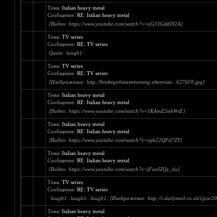
[Видео: https://www.youtube.com/watch?v=NyMNxW3SrFw]
Тема:
TV series
Сообщение:
RE: TV series
[Изображение: http://www.popoptiq.com/wp-content/uploa...banner.jpg]
Тема:
Italian heavy metal
Сообщение:
RE: Italian heavy metal
[Видео: https://www.youtube.com/watch?v=c7kQnXWTUXY]
Тема:
TV series
Сообщение:
RE: TV series
[Изображение: http://thats-normal.com/wp-content/uploa...ringe_.jpg]
Тема:
Italian heavy metal
Сообщение:
RE: Italian heavy metal
[Видео: https://www.youtube.com/watch?v=uG33Gzk6N2A]
Тема:
TV series
Сообщение:
RE: TV series
Quoto :laugh1:
Тема:
TV series
Сообщение:
RE: TV series
[Изображение: http://brokegirlsitastreaming.altervista...627659.jpg]
Тема:
Italian heavy metal
Сообщение:
RE: Italian heavy metal
[Видео: https://www.youtube.com/watch?v=5KAmZ2mbWsE]