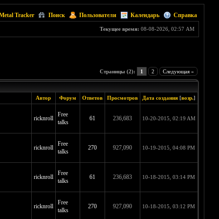
Metal Tracker
Поиск
Пользователи
Календарь
Справка
Текущее время:
08-08-2026, 02:57 AM
Страницы (2):
1
2
Следующая »
Автор
Форум
Ответов
Просмотров
Дата создания
[
возр.
]
Free
ricknroll
61
236,683
10-20-2015, 02:19 AM