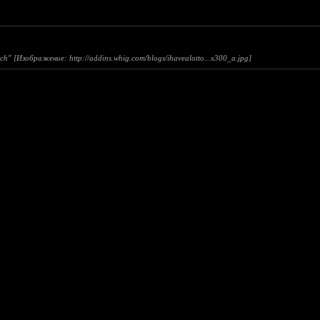
009/09/1...34x673.jpg]
ch" [Изображение: http://addins.whig.com/blogs/ihavealotto...x300_a.jpg]
om/tumblr_mefg2...o1_500.gif] ...and she's very cute!