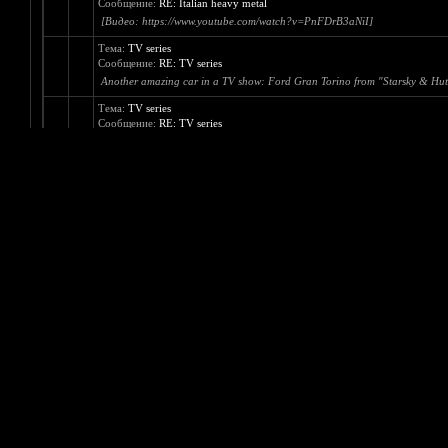
Тема:
Italian heavy metal
Сообщение:
RE: Italian heavy metal
[Видео: https://www.youtube.com/watch?v=opk22QPd7ZY]
Тема:
Italian heavy metal
Сообщение:
RE: Italian heavy metal
[Видео: https://www.youtube.com/watch?v=jFaaIZQy_do]
Тема:
TV series
Сообщение:
RE: TV series
:laugh1::laugh1::laugh1: [Изображение: http://i.dailymail.co.uk/i/pix/2
Тема:
Italian heavy metal
Сообщение:
RE: Italian heavy metal
[Видео: https://www.youtube.com/watch?v=PnFDrB3aNiI]
Тема:
TV series
Сообщение:
RE: TV series
Another amazing car in a TV show: Ford Gran Torino from "Starsky & Hut
Тема:
TV series
Сообщение:
RE: TV series
"New Girl" is a really funny show [Изображение: https://33.media.tumblr.c
Тема:
Italian heavy metal
Сообщение:
RE: Italian heavy metal
[Видео: https://www.youtube.com/watch?v=4Uzz0FZWDts]
Тема:
TV series
Сообщение:
RE: TV series