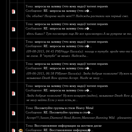
Тема:
запросы на заливку (что кому надо)/ torrent requests
Сообщение:
RE: запросы на заливку (что к�...
Оч. обидно! Нихрена нигде нет!!! Надежды растаяли как первый снег.
Тема:
запросы на заливку (что кому надо)/ torrent requests
Сообщение:
RE: запросы на заливку (что к�...
здесь бывал? Тут посмотрю еще.Не все просмотрел.А на рутреке не то
Тема:
запросы на заливку (что кому надо)/ torrent requests
Сообщение:
RE: запросы на заливку (что к�...
(09-08-2015, 04:45 PM)Veggr Писал(а): поищи в тутубе. вроде что-то
на глаза. В "тутубе" не нашел. Надежды...
Тема:
запросы на заливку (что кому надо)/ torrent requests
Сообщение:
RE: запросы на заливку (что к�...
(09-06-2015, 06:58 PM)zwer Писал(а): Люди добрые помогите! Нужен к
называние-Death Row группа-Accept. Нигде не могу ...
Тема:
запросы на заливку (что кому надо)/ torrent requests
Сообщение:
RE: запросы на заливку (что к�...
Люди добрые помогите! Нужен концерт (видео), называние-Death Row г
не могу найти.Если у кого есть,за...
Тема:
Посоветуйте группы в стиле Heavy Metal
Сообщение:
RE: Посоветуйте группы в сти�...
Accept!!!;Saxon;Diamond Head;Raven;Manowar;Running Wild. :pleasantry
Тема:
Восстановление информации на жестком диске
Сообщение:
RE: Восстановление информац�...