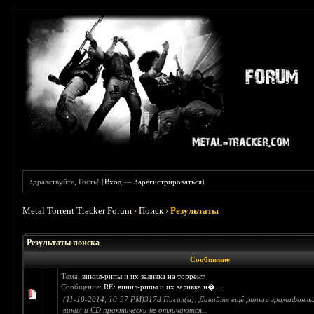
Здравствуйте, Гость! (
Вход
—
Зарегистрироваться
)
Metal Torrent Tracker Forum
›
Поиск
›
Результаты
Результаты поиска
Сообщение
Тема:
винил-рипы и их заливка на торрент
Сообщение:
RE: винил-рипы и их заливка н�...
(11-10-2014, 10:37 PM)317d Писал(а): Давайте ещё рипы с грамафонны
винил и CD практически не отличаются...