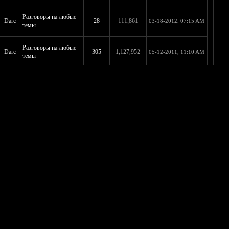
Разговоры на любые
Darc
28
111,861
03-18-2012, 07:15 AM
темы
Разговоры на любые
Darc
305
1,127,952
05-12-2011, 11:10 AM
темы
Darc
Black Metal
120
476,792
05-08-2011, 01:51 PM
Darc
Архив
47
173,671
05-07-2011, 10:01 AM
Darc
Архив
21
81,079
05-07-2011, 09:54 AM
Разговоры на любые
Darc
39
137,567
05-06-2011, 12:33 PM
темы
Разговоры на любые
Darc
213
825,622
05-05-2011, 04:43 PM
темы