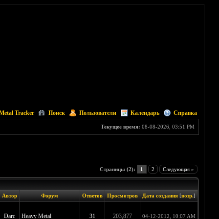
Metal Tracker
Поиск
Пользователи
Календарь
Справка
Текущее время:
08-08-2026, 03:51 PM
Страницы (2):
1
2
Следующая »
Автор
Форум
Ответов
Просмотров
Дата создания
[
возр.
]
Darc
Heavy Metal
31
203,877
04-12-2012, 10:07 AM