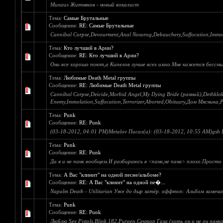
Михаил Житняков - новый вокалист
Тема:
Самые Брутальные
Сообщение:
RE: Самые Брутальные
Cannibal Corpse,Devourment,Anal Nosorog,Debauchery,Suffocation,Immola
Тема:
Кто лучший в Арии?
Сообщение:
RE: Кто лучший в Арии?
Они все хорошо поют,а Кипелов лучше всех имхо.Мне кажется бессм
Тема:
Любимые Death Metal группы
Сообщение:
RE: Любимые Death Metal группы
Cannibal Corpse,Deicide,Morbid Angel,My Dying Bride (ранний),Dethklo
Enemy,Immolation,Suffocation,Terrorizer,Aborted,Obituary,Дом Мясника,Р
Тема:
Punk
Сообщение:
RE: Punk
(03-18-2012, 04:01 PM)Metalov Писал(а): (03-18-2012, 10:55 AM)gsh
Тема:
Punk
Сообщение:
RE: Punk
Да я и не панк вообщем.И разбираюсь в <панк,не панк> плохо.Просто 
Тема:
А Вас "клинит" на одной песне/альбоме?
Сообщение:
RE: А Вас "клинит" на одной пе�...
Napalm Death - Utilitarian Уже до дыр затёр. оффтоп: Альбом замеч
Тема:
Punk
Сообщение:
RE: Punk
Люблю Sex Pistols,Blink 182,Purgen,Сектор Газа (хоть он и не оч пан