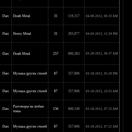
Darc
Death Metal
31
119,317
04-08-2012, 06:33 AM
Darc
Heavy Metal
31
203,877
04-04-2012, 12:29 PM
Darc
Death Metal
257
999,383
03-28-2012, 06:37 AM
Darc
Музыка других стилей
87
357,806
03-18-2012, 05:20 PM
Darc
Музыка других стилей
87
357,806
03-18-2012, 10:55 AM
Разговоры на любые
Darc
156
600,149
03-18-2012, 07:25 AM
темы
Darc
Музыка других стилей
87
357,806
03-18-2012, 07:21 AM