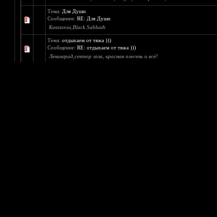
Тема:
Для Души
Сообщение:
RE: Для Души
Katatonia,Black Sabbath
Тема:
отдыхаем от тяжа )))
Сообщение:
RE: отдыхаем от тяжа )))
Ленинград,сектор газа, красная плесень и всё!
Тема:
Идеальный блэк металист какой он по вашему мнению??
Сообщение:
RE: Идеальный блэк металист �...
Истинный блэкер Варг Викернес и этим всё сказано.
Тема:
мозговой штурм по пиару трекера
Сообщение:
RE: мозговой штурм по пиару т...
Расклеивание объявлений-хорошая мысль.
Тема:
Расширенный поиск
Сообщение:
RE: Расширенный поиск
Было бы хорошо.
Тема:
Как вы узнали о метал трекере?
Сообщение:
RE: Как вы узнали о метал тре�...
Искал в интернете mayhem дискографию и пришёл сюды.)
Тема:
под какую песню вы хотели бы умереть?
Сообщение:
RE: под какую песню вы хотели...
Rammstein-Alter mann
Тема:
Опрос предпочтения