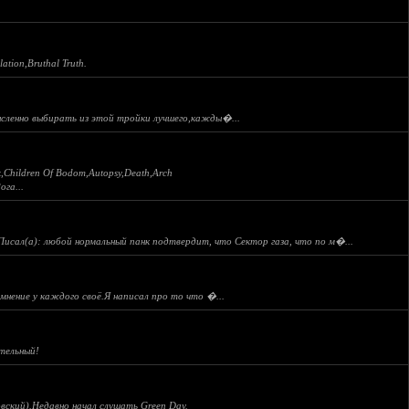
tion,Bruthal Truth.
ысленно выбирать из этой тройки лучшего,кажды�...
k,Children Of Bodom,Autopsy,Death,Arch
ога...
 Писал(а): любой нормальный панк подтвердит, что Сектор газа, что по м�...
мнение у каждого своё.Я написал про то что �...
ательный!
ковский).Недавно начал слушать Green Day.