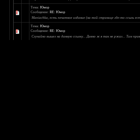
Тема:
Юмор
Сообщение:
RE: Юмор
Maniachka, есть печатное издание (на той странице где-то ссыль ес
Тема:
Юмор
Сообщение:
RE: Юмор
Случайно вышел на данную ссылку... Давно ж я так не ржал... Там правда
Тема:
Киевская сходка
Сообщение:
RE: Киевская сходка
Я б пошел да ехать далеко до Киева хД Лучше вы в Черновцы)))
Тема:
Death Metal vs Black Metal
Сообщение:
RE: Death Metal vs Black Metal
Цитата:но когда говорят " мы черные дети сатаны!!" или "джизус мас
Тема:
Гимн металлистов!
Сообщение:
RE: Гимн металлистов!
Много достойных есть, но я больше всего склоняюсь к Die Apokalyptisch
Тема:
Игры
Сообщение:
RE: Игры
Онлайн когда-то пробовал играть, все фигня. Нужно сидеть долго, а и
Тема:
Как вы узнали о метал трекере?
Сообщение:
RE: Как вы узнали о метал тре�...
Я искал музыку, при чем на любой запрос поисковик выдавал ваш сайт.
Тема:
Конкурс баннеров.