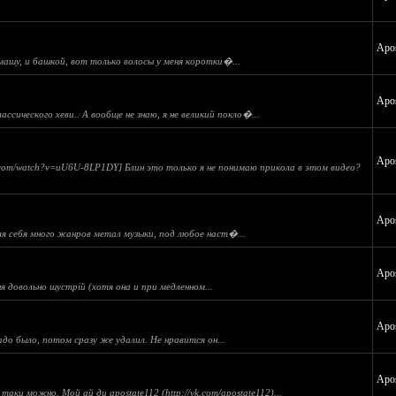
Apos
ашу, и башкой, вот только волосы у меня коротки�...
Apos
лассического хеви.. А вообще не знаю, я не великий покло�...
Apos
e.com/watch?v=uU6U-8LP1DY] Блин это только я не понимаю прикола в этом видео?
Apos
для себя много жанров метал музыки, под любое наст�...
Apos
 довольно шустрій (хотя она и при медленном...
Apos
до было, потом сразу же удалил. Не нравится он...
Apos
таки можно. Мой ай ди apostate112 (http://vk.com/apostate112)...