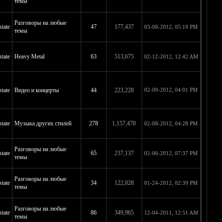
темы
Разговоры на любые
tate
47
177,437
03-08-2012, 05:19 PM
темы
tate
Heavy Metal
63
513,675
02-12-2012, 12:42 AM
tate
Видео и концерты
44
223,228
02-09-2012, 04:01 PM
tate
Музыка других стилей
278
1,157,470
02-08-2012, 04:28 PM
Разговоры на любые
tate
65
237,137
02-06-2012, 07:37 PM
темы
Разговоры на любые
tate
34
122,028
01-24-2012, 02:39 PM
темы
Разговоры на любые
tate
86
349,965
12-04-2011, 12:51 AM
темы