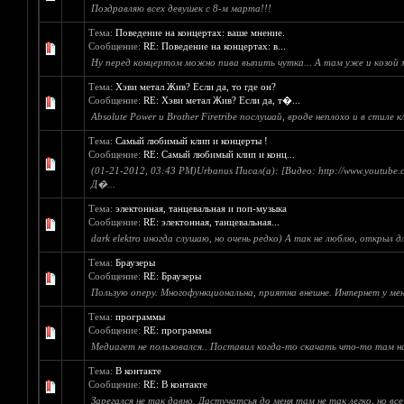
Поздравляю всех девушек с 8-м марта!!!
Тема:
Поведение на концертах: ваше мнение.
Сообщение:
RE: Поведение на концертах: в...
Ну перед концертом можно пива выпить чутка... А там уже и козой м
Тема:
Хэви метал Жив? Если да, то где он?
Сообщение:
RE: Хэви метал Жив? Если да, т�...
Absolute Power и Brother Firetribe послушай, вроде неплохо и в стиле к
Тема:
Самый любимый клип и концерты !
Сообщение:
RE: Самый любимый клип и конц...
(01-21-2012, 03:43 PM)Urbanus Писал(а): [Видео: http://www.youtub
Д�...
Тема:
электонная, танцевальная и поп-музыка
Сообщение:
RE: электонная, танцевальная...
dark elektro иногда слушаю, но очень редко) А так не люблю, открыл 
Тема:
Браузеры
Сообщение:
RE: Браузеры
Пользую оперу. Многофункциональна, приятна внешне. Интернет у меня
Тема:
программы
Сообщение:
RE: программы
Медиагет не пользовался.. Поставил когда-то скачать что-то там на
Тема:
В контакте
Сообщение:
RE: В контакте
Зарегался не так давно. Дастучатсья до меня там не так легко, но все 