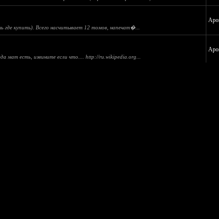
Apos
ть где купить). Всего насчитывает 12 томов, напечат�...
Apos
 мат есть, извините если что.... http://ru.wikipedia.org...
Apos
Apos
т дай!" или "убей всех" и проч в таком брутально ...
Apos
en Reiter - Metal will never die http://www.youtube.com/watch?v=2bzQf0sRGWY
Apos
нтересного там очень мало... Из оффлайн игр и...
Apos
.. Сначала прочитал, что он с рейтингом и не �...