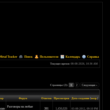
Metal Tracker
Поиск
Пользователи
Календарь
Справка
Текущее время:
08-08-2026, 10:36 AM
Страницы (2):
1
2
Следующая »
тор
Форум
Ответов
Просмотров
Дата создания
[
возр.
]
Разговоры на любые
tate
391
1,456,026
03-08-2012, 09:10 PM