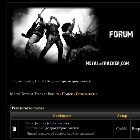
Здравствуйте, Гость! (
Вход
—
Зарегистрироваться
)
Metal Torrent Tracker Forum
›
Поиск
›
Результаты
Результаты поиска
Сообщение
Автор
Тема:
(вопрос)сброс пасскея
Сообщение:
(вопрос)сброс пасскея
Craft64
Вопр
Паскей реально сбросить на этом трекере?