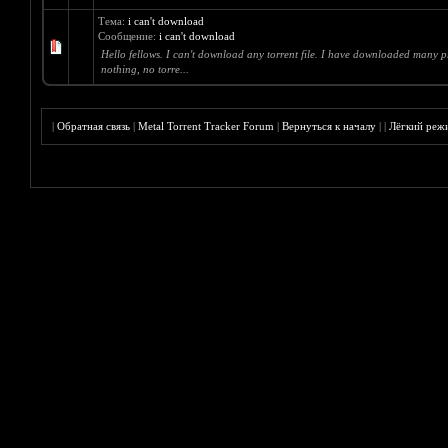
Тема:
i can't download
Сообщение:
i can't download
Hello fellows. I can't download any torrent file. I have downloaded many pr
nothing, no torre...
|
Обратная связь
|
Metal Torrent Tracker Forum
|
Вернуться к началу
|
|
Лёгкий реж