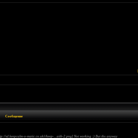
Сообщение
//sd.keepcalm-o-matic.co.uk/i/keep-...aith-2.png] Not working :) But thx anyway