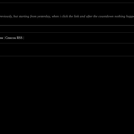
eviously, but starting from yesterday, when i click the link and after the countdown nothing happe
им
|
Список RSS
|