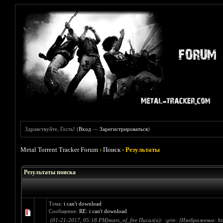
Здравствуйте, Гость! (
Вход
—
Зарегистрироваться
)
Metal Torrent Tracker Forum
›
Поиск
›
Результаты
Результаты поиска
Тема:
i can't download
Сообщение:
RE: i can't download
(01-21-2017, 05:18 PM)tears_of_fire Писал(а): :grin: [Изображение: http: