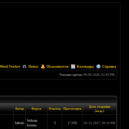
Metal Tracker
Поиск
Пользователи
Календарь
Справка
Текущее время:
08-09-2026, 02:00 PM
Дата создания
Автор
Форум
Ответов
Просмотров
[
возр.
]
Website
babolo
3
17,096
01-21-2017, 09:16 PM
forums