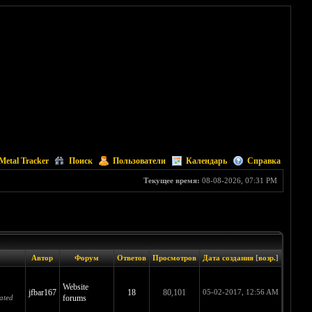
Metal Tracker
Поиск
Пользователи
Календарь
Справка
Текущее время:
08-08-2026, 07:31 PM
Автор
Форум
Ответов
Просмотров
Дата создания
[
возр.
]
Website
jfbar167
18
80,101
05-02-2017, 12:56 AM
ated
forums