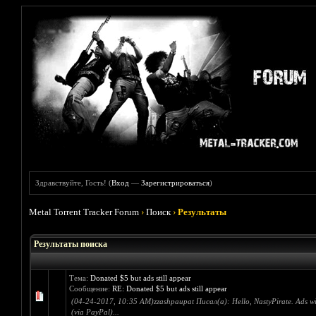
Здравствуйте, Гость! (
Вход
—
Зарегистрироваться
)
Metal Torrent Tracker Forum
›
Поиск
›
Результаты
Результаты поиска
Тема:
Donated $5 but ads still appear
Сообщение:
RE: Donated $5 but ads still appear
(04-24-2017, 10:35 AM)zzashpaupat Писал(а): Hello, NastyPirate. Ads will
(via PayPal)...