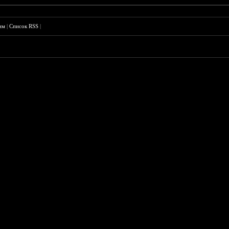
им
|
Список RSS
|