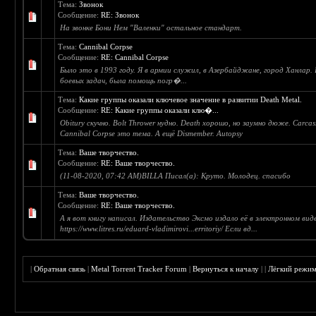
Тема:
Звонок
Сообщение:
RE: Звонок
На звонке Бони Нем "Валенки" остальное стандарт.
Тема:
Cannibal Corpse
Сообщение:
RE: Cannibal Corpse
Было это в 1993 году. Я в армии служил, в Азербайджане, город Ханлар.
боевых задач, была помощь погр�...
Тема:
Какие группы оказали ключевое значение в развитии Death Metal.
Сообщение:
RE: Какие группы оказали клю�...
Obitury скучно. Bolt Thrower нудно. Death хорошо, но заумно дюже. Carcas
Cannibal Corpse это тема. А ещё Dismember. Autopsy
Тема:
Ваше творчество.
Сообщение:
RE: Ваше творчество.
(11-08-2020, 07:42 AM)BILLA Писал(а): Круто. Молодец. спасибо
Тема:
Ваше творчество.
Сообщение:
RE: Ваше творчество.
А я вот книгу написал. Издательство Эксмо издало её в электронном вид
https://www.litres.ru/eduard-vladimirovi...erritoriy/ Если вд...
|
Обратная связь
|
Metal Torrent Tracker Forum
|
Вернуться к началу
|
|
Лёгкий режи