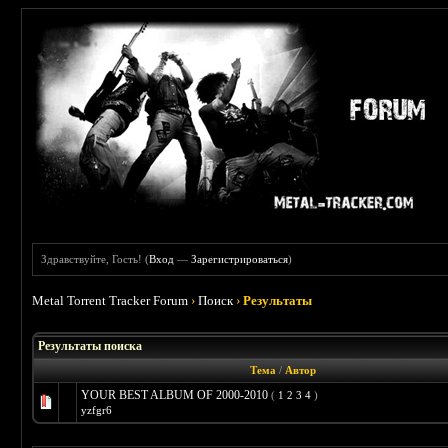
Здравствуйте, Гость! (
Вход
—
Зарегистрироваться
)
Metal Torrent Tracker Forum
›
Поиск
›
Результаты
Результаты поиска
Тема
/
Автор
YOUR BEST ALBUM OF 2000-2010
(
1
2
3
4
)
yzfgr6