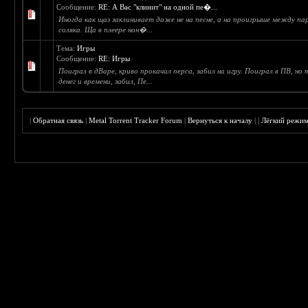
Сообщение:
RE: А Вас "клинит" на одной пе�...
Иногда как щаз заклинивает даже не на песне, а на проигрыше между пар
соляка. Ща в плеере нон�...
Тема:
Игры
Сообщение:
RE: Игры
Поиграл в дВаре, криво прокачал перса, забил на игру. Поиграл в ПВ, но
денег и времени, забил, Пе...
|
Обратная связь
|
Metal Torrent Tracker Forum
|
Вернуться к началу
|
|
Лёгкий режи