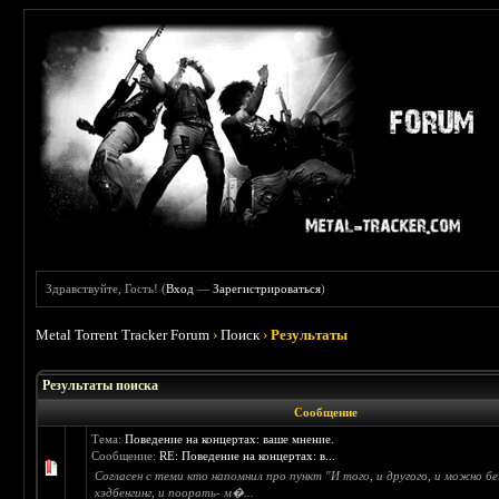
Здравствуйте, Гость! (
Вход
—
Зарегистрироваться
)
Metal Torrent Tracker Forum
›
Поиск
›
Результаты
Результаты поиска
Сообщение
Тема:
Поведение на концертах: ваше мнение.
Сообщение:
RE: Поведение на концертах: в...
Согласен с теми кто напомнил про пункт "И того, и другого, и можно без 
хэдбенгинг, и поорать- м�...