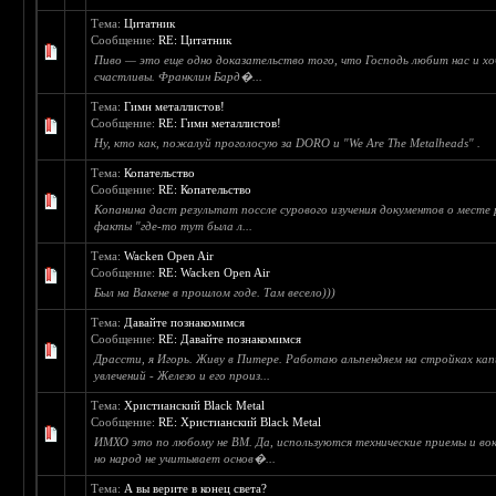
Тема:
Цитатник
Сообщение:
RE: Цитатник
Пиво — это еще одно доказательство того, что Господь любит нас и х
счастливы. Франклин Бард�...
Тема:
Гимн металлистов!
Сообщение:
RE: Гимн металлистов!
Ну, кто как, пожалуй проголосую за DORO и "We Are The Metalheads" .
Тема:
Копательство
Сообщение:
RE: Копательство
Копанина даст результат поссле сурового изучения документов о месте
факты "где-то тут была л...
Тема:
Wacken Open Air
Сообщение:
RE: Wacken Open Air
Был на Вакене в прошлом годе. Там весело)))
Тема:
Давайте познакомимся
Сообщение:
RE: Давайте познакомимся
Драссти, я Игорь. Живу в Питере. Работаю альпендяем на стройках ка
увлечений - Железо и его произ...
Тема:
Христианский Black Metal
Сообщение:
RE: Христианский Black Metal
ИМХО это по любому не BM. Да, используются технические приемы и во
но народ не учитывает основ�...
Тема:
А вы верите в конец света?