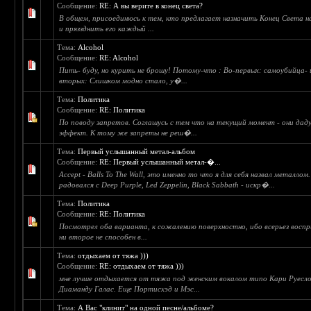
Сообщение:
RE: А вы верите в конец света?
В общем, присоединюсь к тем, кто предлагает назначить Конец Света н
и пряззднить его каждый ...
Тема:
Alcohol
Сообщение:
RE: Alcohol
Пить- буду, но курить не брошу! Потому-что : Во-первых: самоубийца- 
вторых: Слишком модно стало, у�...
Тема:
Политика
Сообщение:
RE: Политика
По поводу запретов. Соглашусь с тем что на текущий момент - они дад
эффект. К тому же запреты не реш�...
Тема:
Первый услышанный метал-альбом
Сообщение:
RE: Первый услышанный метал-�...
Accept - Balls To The Wall, это именно то что я для себя назвал металлом
радовался с Deep Purple, Led Zeppelin, Black Sabbath - искр�...
Тема:
Политика
Сообщение:
RE: Политика
Посмотрел оба варианта, к сожалению поверхностно, ибо всерьез воспр
ни второе не способен в...
Тема:
отдыхаем от тяжа )))
Сообщение:
RE: отдыхаем от тяжа )))
мне лучше отдыхается от тяжа под женским вокалом типо Кари Руесл
Диаманду Галас. Еще Портисхэд и Мэс...
Тема:
А Вас "клинит" на одной песне/альбоме?