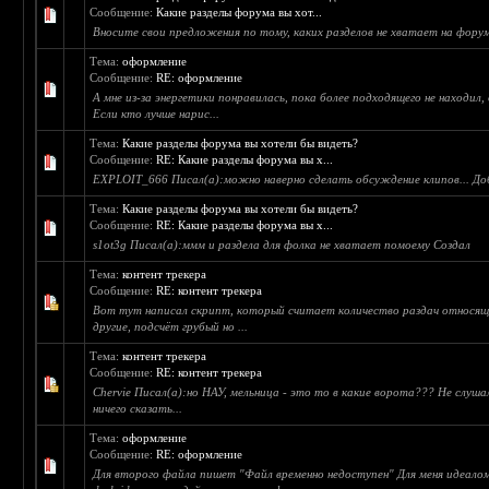
Сообщение:
Какие разделы форума вы хот...
Вносите свои предложения по тому, каких разделов не хватает на форум
Тема:
оформление
Сообщение:
RE: оформление
А мне из-за энергетики понравилась, пока более подходящего не находил, 
Если кто лучше нарис...
Тема:
Какие разделы форума вы хотели бы видеть?
Сообщение:
RE: Какие разделы форума вы х...
EXPLOIT_666 Писал(а):можно наверно сделать обсуждение клипов... До
Тема:
Какие разделы форума вы хотели бы видеть?
Сообщение:
RE: Какие разделы форума вы х...
s1ot3g Писал(а):ммм и раздела для фолка не хватает помоему Создал
Тема:
контент трекера
Сообщение:
RE: контент трекера
Вот тут написал скрипт, который считает количество раздач относящи
другие, подсчёт грубый но ...
Тема:
контент трекера
Сообщение:
RE: контент трекера
Chervie Писал(а):но НАУ, мельница - это то в какие ворота??? Не слушал
ничего сказать...
Тема:
оформление
Сообщение:
RE: оформление
Для второго файла пишет "Файл временно недоступен" Для меня идеалом