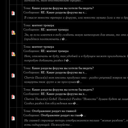
darkside.ru, там действительно оформл...
Тема:
Какие разделы форума вы хотели бы видеть?
Сообщение:
RE: Какие разделы форума вы х...
В смысле новости трекера и форума, или новости музыки (или и то и др
Тема:
контент трекера
Сообщение:
RE: контент трекера
Эм, ну если имеется в виду создать новую категорию для чтива, то это
(придётся поотключать с�...
Тема:
контент трекера
Сообщение:
RE: контент трекера
Нет, отключать не буду, так удобней и в будущем может пригодиться. 
попробую добавить раздел д�...
Тема:
Какие разделы форума вы хотели бы видеть?
Сообщение:
RE: Какие разделы форума вы х...
Chervie Писал(а):вот ктсати придумал что - раздел рецензий юзеров на
концерты тяж групп и на прослушан�...
Тема:
Какие разделы форума вы хотели бы видеть?
Сообщение:
RE: Какие разделы форума вы х...
Chervie Писал(а):GrAvE Писал(а):Раздел "Новости" думаю будет не ли
Создал раздел для обсуждения нов�...
Тема:
Отображение раздач на главной
Сообщение:
Отображение раздач на глав�...
На главной странице теперь отображаются только "живые раздачи", т.
есть сидирующий. Пожалуйста...