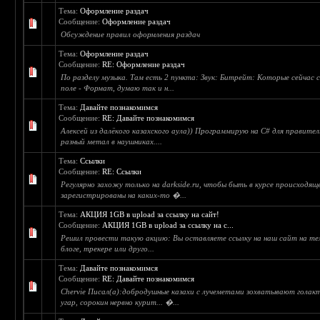
Тема:
Оформление раздач
Сообщение:
Оформление раздач
Обсуждение правил оформления раздач
Тема:
Оформление раздач
Сообщение:
RE: Оформление раздач
По разделу музыка. Там есть 2 пункта: Звук: Битрейт: Которые сейчас 
поле - Формат, думаю так и н...
Тема:
Давайте познакомимся
Сообщение:
RE: Давайте познакомимся
Алексей из далёкого казахского аула)) Программирую на C# для правите
разный метал в наушниках....
Тема:
Ссылки
Сообщение:
RE: Ссылки
Регулярно захожу только на darkside.ru, чтобы быть в курсе происходяще
зарегистрированы на каких-то �...
Тема:
АКЦИЯ 1GB в upload за ссылку на сайт!
Сообщение:
АКЦИЯ 1GB в upload за ссылку на с...
Решил провести такую акцию: Вы оставляете ссылку на наш сайт на т
блоге, трекере или друго...
Тема:
Давайте познакомимся
Сообщение:
RE: Давайте познакомимся
Chervie Писал(а):добродушные казахи с лучеметами зохватывают голак
угар, сорокин нервно курит... �...