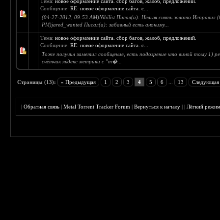
Тема:
новое оформление сайта. сбор багов, жалоб, предложений.
Сообщение:
RE: новое оформление сайта. с...
(04-27-2012, 09:53 AM)Nihilist Писал(а): Нельзя снять золото Исправил 
PM)jared_wanted Писал(а): забавный есть анониму...
Тема:
новое оформление сайта. сбор багов, жалоб, предложений.
Сообщение:
RE: новое оформление сайта. с...
Тоже получил заметил сообщение, есть подозрение что виной тому 1) ре
счётчик яндекс метрики с "т�...
Страницы (13):
« Предыдущая
1
2
3
4
5
6
...
13
Следующая
|
Обратная связь
|
Metal Torrent Tracker Forum
|
Вернуться к началу
|
|
Лёгкий режи