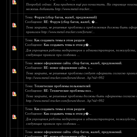
Попробуй сейчас. Кэш придется ещё раз почистить. На странице поис
можешь добавить http://www.metal-tracker....
Тема:
Форум (сбор багов, жалоб, предложений)
Сообщение:
RE: Форум (сбор багов, жалоб, �...
Тема закрыта, не решенные проблемы и предложения должны быть офор
правилам http://www.metal-tracker.com/forum/...
Тема:
Как создавать темы в этом разделе
Сообщение:
Как создавать темы в этом р�...
Для упрощения работы модераторов и администраторов, пожалуйста, 
следующие правила при создании ...
Тема:
новое оформление сайта. сбор багов, жалоб, предложений.
Сообщение:
RE: новое оформление сайта. с...
Тема закрыта, не решенные проблемы следует оформить согласно прави
http://www.metal-tracker.com/forum/showt...hp?tid=992
Тема:
Технические проблемы пользователей
Сообщение:
RE: Технические проблемы пол...
Тема закрыта, не решенные проблемы должны быть оформлены согласно
http://www.metal-tracker.com/forum/showt...hp?tid=992
Тема:
Как создавать темы в этом разделе
Сообщение:
Как создавать темы в этом р�...
Для упрощения работы модераторов и администраторов, пожалуйста, 
следующие правила при создании ...
Тема:
новое оформление сайта. сбор багов, жалоб, предложений.
Сообщение:
RE: новое оформление сайта. с...