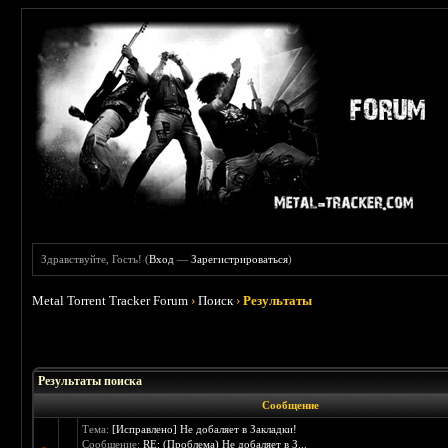
Здравствуйте, Гость! (
Вход
—
Зарегистрироваться
)
Metal Torrent Tracker Forum
›
Поиск
›
Результаты
Результаты поиска
Сообщение
Тема:
[Исправлено] Не добаляет в Закладки!
Сообщение:
RE: (Проблема) Не добаляет в З...