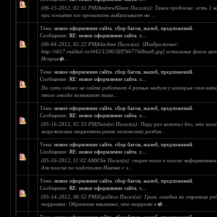
(06-15-2012, 02:31 PM)AndrewNJean Писал(а): Такая проблема: есть 1 н
при попытке его прочитать выбрасывает на ...
Тема:
новое оформление сайта. сбор багов, жалоб, предложений.
Сообщение:
RE: новое оформление сайта. с...
(06-04-2012, 02:22 PM)blackme Писал(а): [Изображение:
http://s017.radikal.ru/i442/1206/3f/f7bb774dbea8.jpg] остальные флаги вр
Исправ�...
Тема:
новое оформление сайта. сбор багов, жалоб, предложений.
Сообщение:
RE: новое оформление сайта. с...
По сути сейчас на сайте работает 4 разных модуля у которых своя авто
этого иногда возникают таки...
Тема:
новое оформление сайта. сбор багов, жалоб, предложений.
Сообщение:
RE: новое оформление сайта. с...
(05-16-2012, 02:53 PM)Sandor Писал(а): Пару раз заметил баг, что кол
загружаемых торрентов равно количеству раздав...
Тема:
новое оформление сайта. сбор багов, жалоб, предложений.
Сообщение:
RE: новое оформление сайта. с...
(05-16-2012, 11:02 AM)Che Писал(а): скорее всего в поиске неформатны
для поиска по подстилям Именно с э...
Тема:
новое оформление сайта. сбор багов, жалоб, предложений.
Сообщение:
RE: новое оформление сайта. с...
(05-14-2012, 06:52 PM)EgoDeus Писал(а): Грам. ошибка на странице р
торрента: Обратите внимание, что торрент а�...