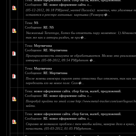
Тема:
новое оформление сайта. сбор багов, жалоб, предложений.
Сообщение:
RE: новое оформление сайта. с...
(05-12-2012, 06:18 PM)jared_wanted Писал(а): заметил, что удаленные
остаются в реестре активных: картынка (Разверну�...
Тема:
NS
Сообщение:
RE: NS
Уважаемый Tarantoga, Хотел бы отметить пару моментов: 1) Админис
так же как и авторы раздач, не при�...
Тема:
Мертвячина
Сообщение:
RE: Мертвячина
Припаркованность аккаунта не обрабатывается. Можно это реализова
интервал. (05-08-2012, 09:54 PM)phenom �...
Тема:
Мертвячина
Сообщение:
RE: Мертвячина
После замены анонсера скрипт авто отчистки был отключен, так как на
переделать его на новое поле. Сего�...
Тема:
новое оформление сайта. сбор багов, жалоб, предложений.
Сообщение:
RE: новое оформление сайта. с...
Попробуй пройти по этой сслке http://www.metal-tracker.com/user/logout.
зайти.
Тема:
новое оформление сайта. сбор багов, жалоб, предложений.
Сообщение:
RE: новое оформление сайта. с...
Странно не возникало проблем с тем чтобы зайти, наверно дело в куках
почистить. (05-03-2012, 01:05 PM)phenom...