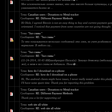
Мое исключительно личное мнение, что это внесет больше путаницы, а р
улавливается далеко не ...
Тема:
Canadian users - Donations to Metal-tracker
Сообщение:
RE: Different Payment Methods
Hi Ololz, I agreed Bitcoin is not an easy thing to buy and current payment gat
orientated. I noticed that payment from some countries are not going thought. L
Тема:
"Зал славы "
Сообщение:
RE: "Зал славы "
То что показывается несколько соединений это глюк, но учет розданного
нормально. В любом слу...
Тема:
"Зал славы "
Сообщение:
RE: "Зал славы "
(11-24-2014, 10:43 AM)zzashpaupat Писал(а): Закинул денюжку (небольшу
же), а меня в зал славы не добавили. Пича�...
Тема:
how do I download on a phone
Сообщение:
RE: how do I download on a phone
Hi, The android clients might have issues, I never really tested under this plat
I'll have some spare time. Thank you for reporting this problem.
Тема:
Canadian users - Donations to Metal-tracker
Сообщение:
RE: Different Payment Methods
Thank you a lot for supporting us!
Тема:
web site all white
Сообщение:
RE: web site all white