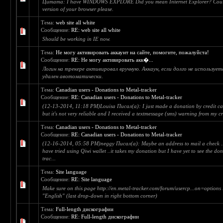
Цитата: I have WINDOWS EXPLORE Did you mean Internet Explorer? Could
version of your browser please.
Тема:
web site all white
Сообщение:
RE: web site all white
Should be working in IE now.
Тема:
Не могу активировать аккаунт на сайте, помогите, пожалуйста!
Сообщение:
RE: Не могу активировать акк�...
Логин на трекере активировал вручную. Аккаун, если долго не использу
удален авотоматически.
Тема:
Canadian users - Donations to Metal-tracker
Сообщение:
RE: Canadian users - Donations to Metal-tracker
(12-13-2014, 11:18 PM)Louisa Писал(а): I just made a donation by credit car
but it's not very reliable and I received a textmessage (sms) warning from my c
Тема:
Canadian users - Donations to Metal-tracker
Сообщение:
RE: Canadian users - Donations to Metal-tracker
(12-16-2014, 05:58 PM)neggy Писал(а): Maybe an address to mail a check .
have tried using Qiwi wallet ..it takes my donation but I have yet to see the do
trac...
Тема:
Site language
Сообщение:
RE: Site language
Make sure on this page http://en.metal-tracker.com/forum/usercp...on=options
"English" (last drop-down in right bottom corner)
Тема:
Full-length дискографии
Сообщение:
RE: Full-length дискографии