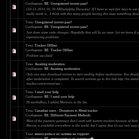
Сообщение:
RE: Unregistered torrent pass?
(10-15-2014, 01:34 AM)salalpha Писал(а): If I have to wait five days to use thi
really worth it....I think with this many people having this issue something sho
Тема:
Unregistered torrent pass?
Сообщение:
RE: Unregistered torrent pass?
Just done some code changes. Hopefully that will fix an issue. Let me know if yo
experiencing problems.
Тема:
Tracker Offline
Сообщение:
RE: Tracker Offline
Problem was fixed
Тема:
Awaiting moderation
Сообщение:
RE: Awaiting moderation
Only you may download torrent to start seeding before moderation. You should
after moderation is completed. To search torrents go to this link http://en.metal
tracker.com/torrents/sea...
Тема:
I need your help
Сообщение:
RE: I need your help
Hi morbidboy, I added Morocco in the list.
Тема:
Canadian users - Donations to Metal-tracker
Сообщение:
RE: Different Payment Methods
Most of the payment gateways don't work with torrent trackers because of their 
Bitcoin is available everywhere in the world, but I agree that it's not very easy to
Тема:
винил-рипы и их заливка на торрент
Сообщение:
RE: винил-рипы и их заливка н�...