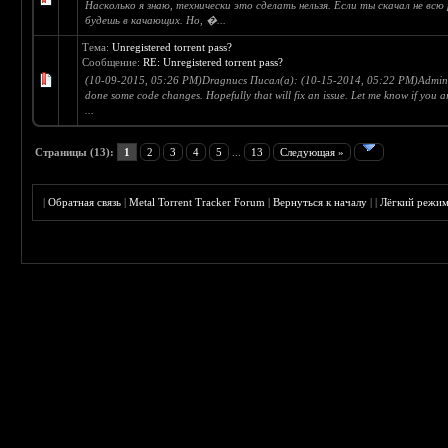
Насколько я знаю, технически это сделать нельзя. Если ты скачал не всю
будешь в качающих. Но, �...
Тема:
Unregistered torrent pass?
Сообщение:
RE: Unregistered torrent pass?
(10-09-2015, 05:26 PM)Dragnucs Писал(а): (10-15-2014, 05:22 PM)Admin 
done some code changes. Hopefully that will fix an issue. Let me know if you ar
...
Страницы (13):
1
2
3
4
5
...
13
Следующая »
|
Обратная связь
|
Metal Torrent Tracker Forum
|
Вернуться к началу
|
|
Лёгкий режи