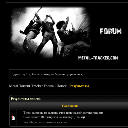
Здравствуйте, Гость! (
Вход
—
Зарегистрироваться
)
Metal Torrent Tracker Forum
›
Поиск
›
Результаты
Результаты поиска
Сообщение
Тема:
запросы на заливку (что кому надо)/ torrent requests
Сообщение:
RE: запросы на заливку (что к�...
Richthofen если имеется у кого...