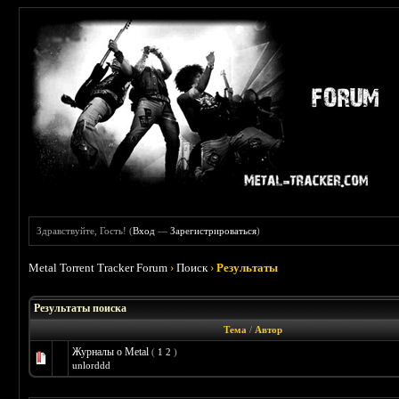
Здравствуйте, Гость! (
Вход
—
Зарегистрироваться
)
Metal Torrent Tracker Forum
›
Поиск
›
Результаты
Результаты поиска
Тема
/
Автор
Журналы о Metal
(
1
2
)
unlorddd