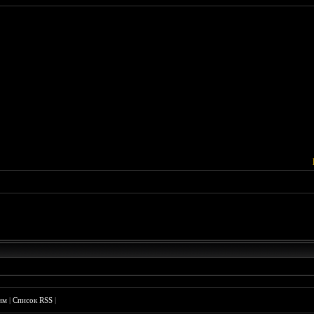
им
|
Список RSS
|