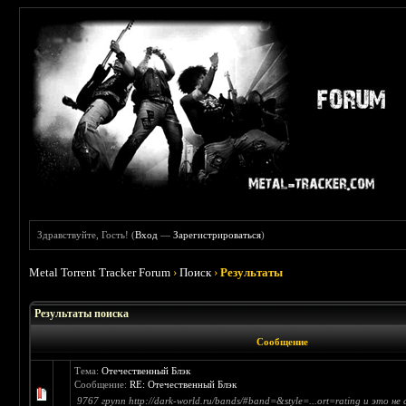
Здравствуйте, Гость! (
Вход
—
Зарегистрироваться
)
Metal Torrent Tracker Forum
›
Поиск
›
Результаты
Результаты поиска
Сообщение
Тема:
Отечественный Блэк
Сообщение:
RE: Отечественный Блэк
9767 групп http://dark-world.ru/bands/#band=&style=...ort=rating и это н