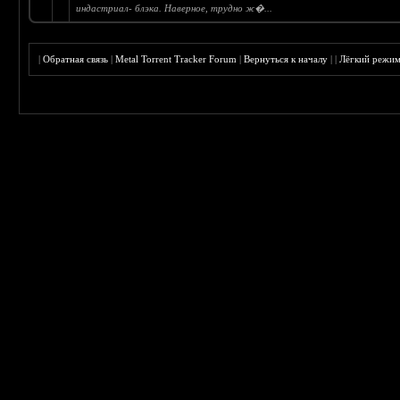
индастриал- блэка. Наверное, трудно ж�...
|
Обратная связь
|
Metal Torrent Tracker Forum
|
Вернуться к началу
|
|
Лёгкий режи