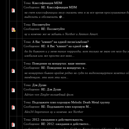
Тема:
Классификация MDM
Сообщение:
RE: Классификация MDM
на счет классификации могу сказать что я за все время прослушивания д
выделить и обозначить �...
Тема:
Посоветуйте
Сообщение:
RE: Посоветуйте
ну и конечно же не забыть о Norther и Ammon Amart.
Тема:
А Вас "клинит" на одной песне/альбоме?
Сообщение:
RE: А Вас "клинит" на одной пе�...
да да бывают и у меня такие перриоды. вот только не знаю от чего бы 
изобилия или же просто все ново...
Тема:
Поведение на концертах: ваше мнение.
Сообщение:
RE: Поведение на концертах: в...
на концертах бываю крайне редко но судя по видеоконцертам заметил о
тенденцию. это вот эти кам...
Тема:
Для Души
Сообщение:
RE: Для Души
Adrian von Ziegler волшебный фолк
Тема:
Подскажите плиз хорошую Melodic Death Metal группу
Сообщение:
RE: Подскажите плиз хорошую M...
Alex34 Imperanon ну и конечно же Norther
Тема:
2012: ожидания и действительность.
Сообщение:
RE: 2012: ожидания и действител...