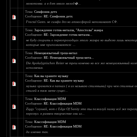
монотонна. а в дэт много мелод�...
Тема:
Симфоник детх
Сообщение:
RE: Симфоник детх
Fractal Gates. не симфо дез но атмосферой напоминают СФ.
Тема:
Зарождение готик-металла, "Апостолы" жанра
Сообщение:
RE: Зарождение готик-металла...
не буду спорить о первопроходцах этого жанра но выделю лишь некото
которые мне припоминаются: ...
Тема:
Немецкоязычный треш-метал
Сообщение:
RE: Немецкоязычный треш-мета...
Die Apokalyptischen Reiter не треш конечно но все же немецкоязычный кол
исполнения.
Тема:
Как вы храните музыку
Сообщение:
RE: Как вы храните музыку
музыка хранится в папках ( я их называю стилевыми) при чем стилевые о
стилей в тяж мете сущес...
Тема:
Классификация MDM
Сообщение:
RE: Классификация MDM
Ziggy "слушай, вот с Edge Of Sanity это ты пожалуй палку всё же перегну
перегнул. в раннем творчестве они иг...
Тема:
Классификация MDM
Сообщение:
RE: Классификация MDM
да именно так.