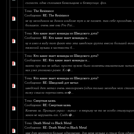
согласен. одна сплошная банальщина и безвкусица. фээ.
Тема:
The Resistance
Сообщение:
RE: The Resistance
не ну мелодиком на даном альбоме тут и не пахнет. так себе проходняк.
большего. очень мне они Pro Pai...
Тема:
Кто какие знает команды из Шведского дэта?
Сообщение:
RE: Кто какие знает команды и...
ну я имел в виду тот факт что эта шведская группа внесла большой вкл
тяжелой музыки в частности б...
Тема:
Кто какие знает команды из Шведского дэта?
Сообщение:
RE: Кто какие знает команды и...
никто про них не забыл. просто нужно было коменты внимательно читат
них уже упоминал ранее. К с�...
Тема:
Кто какие знает команды из Шведского дэта?
Сообщение:
RE: Шведский дэт метал
шведский дет метал очень многогранен (один только мелодик чего стоит
вижу смысла перечислять вн�...
Тема:
Смертная казнь
Сообщение:
RE: Смертная казнь
Конечно за. Принцип украл - выпил - в тюрьму че то не особо стимулир
закон не нарушать его. Следо�...
Тема:
Death Metal vs Black Metal
Сообщение:
RE: Death Metal vs Black Metal
мне дэт нравится больше однозначно. для меня музыка в стиле блэк одно