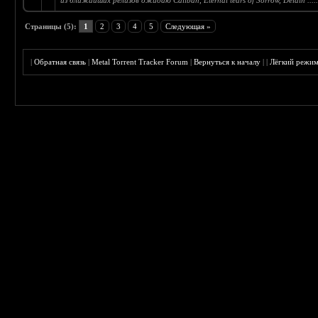
из ближайших релизов ожидаю Caliban, Eternal tears of Sorrow, Delain .....
Страницы (5):
1
2
3
4
5
Следующая »
|
Обратная связь
|
Metal Torrent Tracker Forum
|
Вернуться к началу
|
|
Лёгкий режи