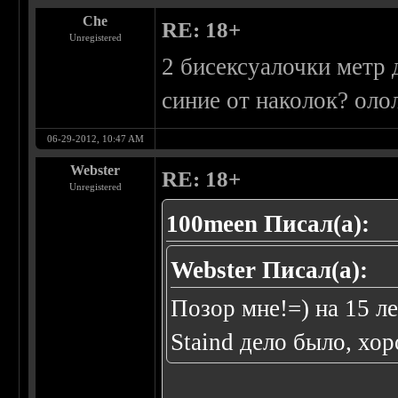
Che
RE: 18+
Unregistered
2 бисексуалочки метр 
синие от наколок? оло
06-29-2012, 10:47 AM
Webster
RE: 18+
Unregistered
100meen Писал(а):
Webster Писал(а):
Позор мне!=) на 15 л
Staind дело было, хо