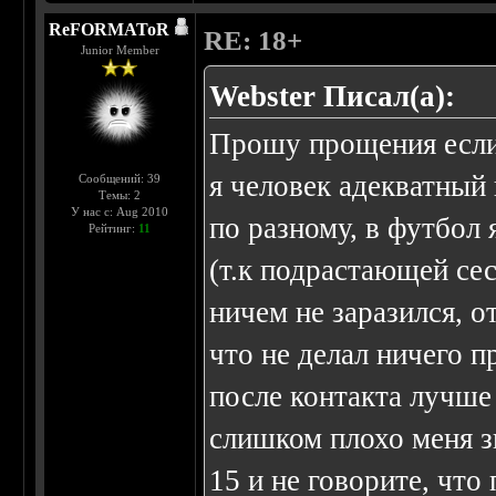
ReFORMAToR
RE: 18+
Junior Member
Webster Писал(а):
Прошу прощения если 
я человек адекватный 
Сообщений: 39
Темы: 2
У нас с: Aug 2010
по разному, в футбол 
Рейтинг:
11
(т.к подрастающей се
ничем не заразился, о
что не делал ничего п
после контакта лучше
слишком плохо меня з
15 и не говорите, что