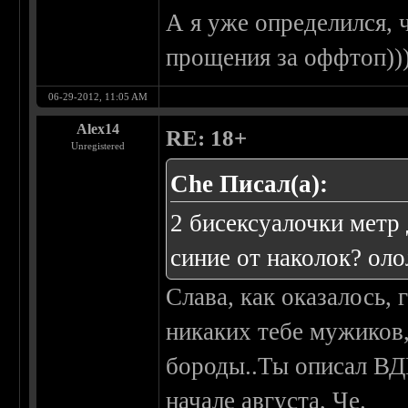
А я уже определился, 
прощения за оффтоп))
06-29-2012, 11:05 AM
Alex14
RE: 18+
Unregistered
Che Писал(а):
2 бисексуалочки метр
синие от наколок? оло
Слава, как оказалось, 
никаких тебе мужиков,
бороды..Ты описал ВД
начале августа, Че.