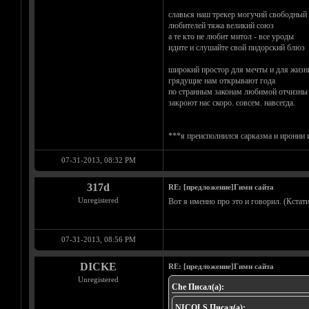
славься наш трекер могучий свободный
любителей тяжа великий союз
а те кто не любит митол - все уроды
идите и слушайте свой пидорский блюз
широкий простор для мечты и для жизн
грядущие нам открывают года
по странным законам любимой отчизны
закроют нас скоро. совсем. навсегда.
***я преисполнился сарказма и иронии и
07-31-2013, 08:32 PM
317d
RE: [предложение]Гимн сайта
Unregistered
Вот я именно про это и говорил. (Кстат
07-31-2013, 08:56 PM
DICKE
RE: [предложение]Гимн сайта
Unregistered
Che Писал(а):
NICOLS Писал(а):