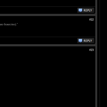
#22
но божество)."
#23