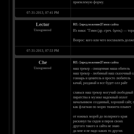
приемлемую форму.
07-31-2013, 07:41 PM
Lector
RE: [предложение]Гимн сайта
Unregistered
Из вики: "Гимн (др.-греч. ὕμνος) — то
Вопрос: кого или чего восхвалять долже
07-31-2013, 07:53 PM
Che
RE: [предложение]Гимн сайта
Unregistered
наш трекер - священная наша обитель
наш трекер - любимый наш сказочный с
говнарь и ценитель и просто любитель
качай, раздавай и все будет олл райт
славься наш трекер могучий свободный
пиратства в музяке надежный оплот
начальником созданный, хороший сайт, 
как флагман по морю тяжмета плывет
от южных морей до полярного края
раскинул ты сидов и пиров своих
другого такого я сайта не знаю
да мне и не надо каких то других