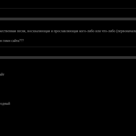
ржественная песня, восхваляющая и прославляющая кого-либо или что-либо (первоначаль
н гимн сайта???
айт
годный