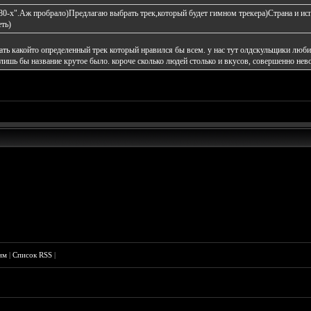
0-х".Аж пробрало)Предлагаю выбрать трек,который будет гимном трекера)Страна и исп
ть)
рать какойто определенный трек который нравился бы всем. у нас тут олдскульщики лю
лишь бы название крутое было. короче сколько людей столько и вкусов, совершенно не
им
|
Список RSS
|