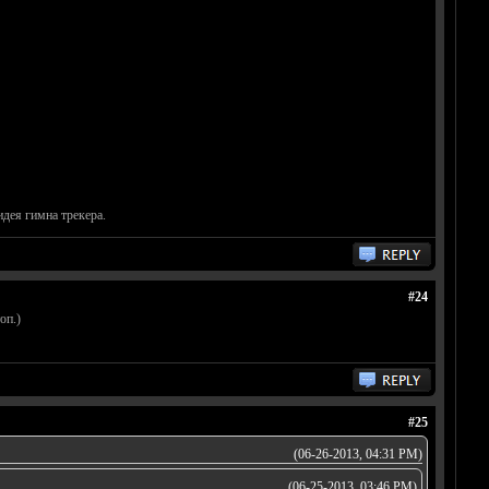
идея гимна трекера.
#24
оп.)
#25
(06-26-2013, 04:31 PM)
(06-25-2013, 03:46 PM)