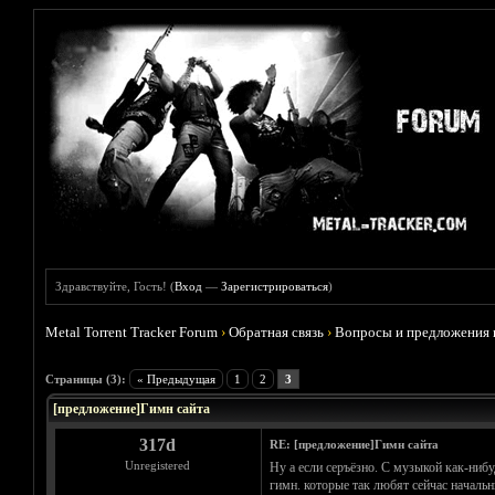
Здравствуйте, Гость! (
Вход
—
Зарегистрироваться
)
Metal Torrent Tracker Forum
›
Обратная связь
›
Вопросы и предложения 
Голосов: 0 - Средняя оценка: 0
1
2
3
4
5
Страницы (3):
« Предыдущая
1
2
3
[предложение]Гимн сайта
317d
RE: [предложение]Гимн сайта
Unregistered
Ну а если серъёзно. С музыкой как-нибу
гимн. которые так любят сейчас началь