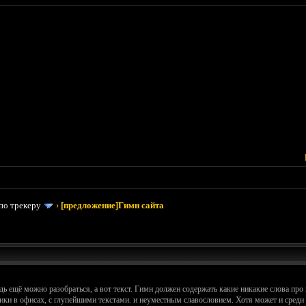
по трекеру
›
[предложение]Гимн сайта
дь ещё можно разобраться, а вот текст. Гимн должен содержать какие никакие слова про
ники в офисах, с глупейшими текстами. и неуместным славословием. Хотя может и среди