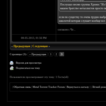
Послушал песню группы Хронос "Из 8
нашем братстве металлистов просто пе
если по существу то очень трудно выб
школотой которая слушает вообще все 
согласен с Че...
08-05-2013, 01:56 PM
«
Предыдущая
|
Следующая
»
Страницы (3):
« Предыдущая
1
2
3
Версия для просмотра
Подписаться на тему
Пользователи просматривают эту тему: 1 Гость(ей)
|
Обратная связь
|
Metal Torrent Tracker Forum
|
Вернуться к началу
|
|
Лёгкий реж