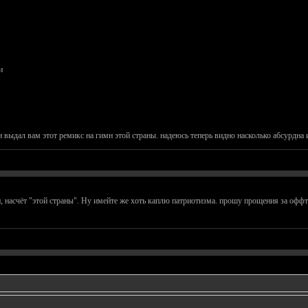
и
 выдал вам этот ремикс на гимн этой страны. надеюсь теперь видно насколько абсурдна 
и, насчёт "этой страны". Ну имейте же хоть каплю патриотизма. прошу прощения за оффт