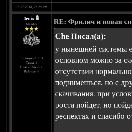
07-17-2013, 08:24 PM
4enix
RE: Фрилич и новая си
Member
Che Писал(а):
у нынешней системы е
основном можно за сче
Сообщений: 161
Темы: 1
У нас с: Jan 2011
отсутствии нормально
Рейтинг:
6
поднимешься, но с др
скачивания. при усло
роста пойдет. но пойд
респектах и спасибо о