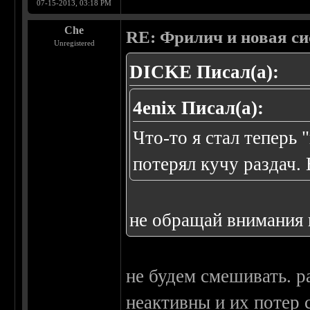
07-15-2013, 03:18 PM
Che
RE: Фрилич и новая си
Unregistered
DICKE Писал(а):
4enix Писал(а):
Что-то я стал теперь 
потерял кучу раздач.
не обращай внимания н
не будем смешивать. р
неактивны и их потер 