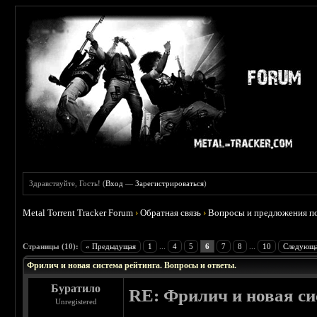
Здравствуйте, Гость! (
Вход
—
Зарегистрироваться
)
Metal Torrent Tracker Forum
›
Обратная связь
›
Вопросы и предложения по
 0
Страницы (10):
« Предыдущая
1
...
4
5
6
7
8
...
10
Следующа
Фрилич и новая система рейтинга. Вопросы и ответы.
Буратило
RE: Фрилич и новая си
Unregistered