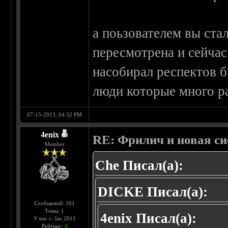
а поьзователем вы ста
пересмотрена и сейчас
насобирал респектов б
люди которые много р
07-15-2013, 04:52 PM
4enix
RE: Фрилич и новая си
Member
Che Писал(а):
DICKE Писал(а):
Сообщений: 161
Темы: 1
4enix Писал(а):
У нас с: Jan 2011
Рейтинг:
6