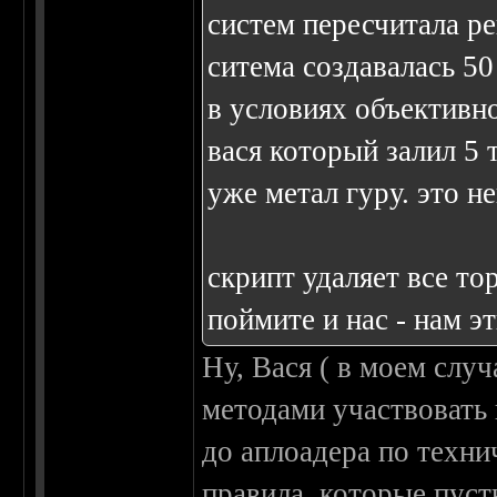
систем пересчитала ре
ситема создавалась 50
в условиях объективн
вася который залил 5 
уже метал гуру. это н
скрипт удаляет все то
поймите и нас - нам э
Ну, Вася ( в моем случ
методами участвовать 
до аплоадера по техн
правила, которые пуст