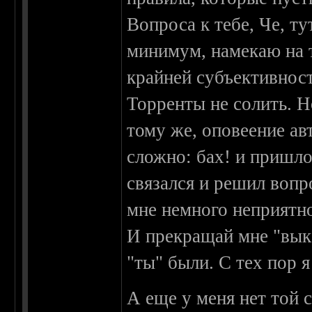
Вопроса к тебе, Че, ту
минимум, намекаю на 
крайней субъективнос
Торренты не солить. Но
тому же, оповеение ав
сложно: бах! и пришло
связался и решил вопр
мне немного неприятн
И прекращай мне "выка
"ты" были. С тех пор я
А еще у меня нет той 