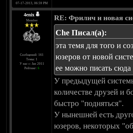
07-17-2013, 06:59 PM
4enix
RE: Фрилич и новая си
Member
Che Писал(а):
эта темя для того и с
юзеров от новой систе
Сообщений: 161
Темы: 1
У нас с: Jan 2011
ее можно писать сюда
Рейтинг:
6
У предыдущей системы
количестве друзей и 
быстро "подняться".
У нынешней есть друго
юзеров, некоторых "об