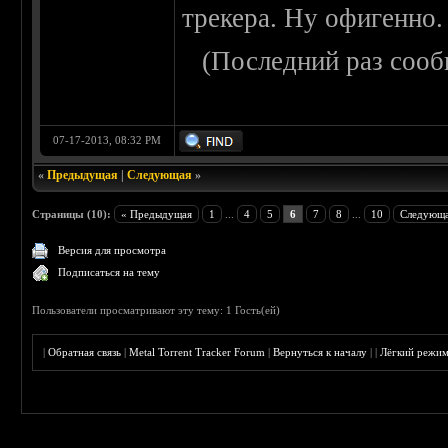
трекера. Ну офигенно.
(Последний раз сооб
07-17-2013, 08:32 PM
«
Предыдущая
|
Следующая
»
Страницы (10):
« Предыдущая
1
...
4
5
6
7
8
...
10
Следующа
Версия для просмотра
Подписаться на тему
Пользователи просматривают эту тему: 1 Гость(ей)
|
Обратная связь
|
Metal Torrent Tracker Forum
|
Вернуться к началу
|
|
Лёгкий режи