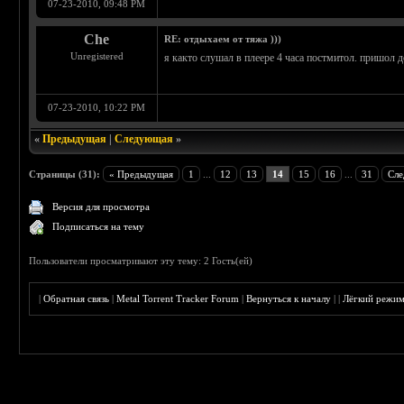
07-23-2010, 09:48 PM
Che
RE: отдыхаем от тяжа )))
Unregistered
я както слушал в плеере 4 часа постмитол. пришол д
07-23-2010, 10:22 PM
«
Предыдущая
|
Следующая
»
Страницы (31):
« Предыдущая
1
...
12
13
14
15
16
...
31
Сле
Версия для просмотра
Подписаться на тему
Пользователи просматривают эту тему: 2 Гость(ей)
|
Обратная связь
|
Metal Torrent Tracker Forum
|
Вернуться к началу
|
|
Лёгкий режи