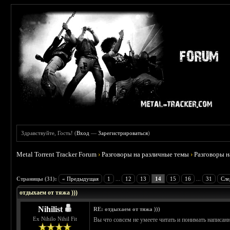
Здравствуйте, Гость! (
Вход
—
Зарегистрироваться
)
Metal Torrent Tracker Forum
›
Разговоры на различные темы
›
Разговоры 
 4.6
Страницы (31):
« Предыдущая
1
...
12
13
14
15
16
...
31
Сле
отдыхаем от тяжа )))
Nihilist
RE: отдыхаем от тяжа )))
Ex Nihilo Nihil Fit
Вы что совсем не умеете читать и понимать написа