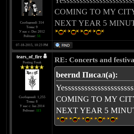
Yessssssssssssssssssssss
COMING TO MY CITY
NEXT YEAR 5 MIN
Сообщений: 314
Темы: 9
У нас с: Dec 2012
Рейтинг:
51
07-18-2015, 10:23 PM
tears_of_fire
RE: Concerts and festival
Posting Freak
beernd Писал(а):
Yesssssssssssssssssssss
COMING TO MY CIT
Сообщений: 1,255
Темы: 8
У нас с: Jan 2014
NEXT YEAR 5 MIN
Рейтинг:
115