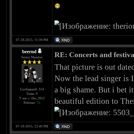
07-18-2015, 11:39 PM
beernd
RE: Concerts and festival
Senior Member
That picture is out dat
Now the lead singer is 
a big shame. But i bet 
Сообщений: 314
Темы: 9
У нас с: Dec 2012
beautiful edition to The
Рейтинг:
51
07-19-2015, 12:40 PM