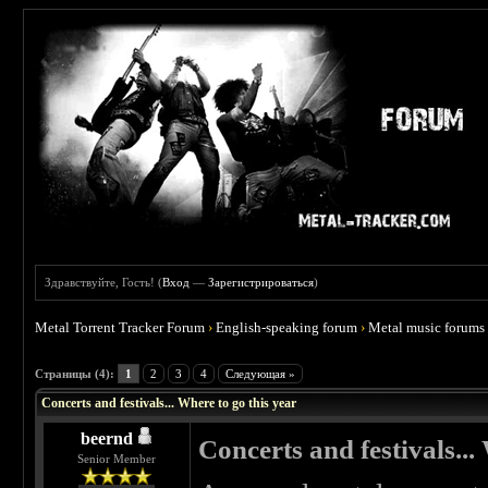
Здравствуйте, Гость! (
Вход
—
Зарегистрироваться
)
Metal Torrent Tracker Forum
›
English-speaking forum
›
Metal music forums
 0
Страницы (4):
1
2
3
4
Следующая »
Concerts and festivals... Where to go this year
beernd
Concerts and festivals...
Senior Member