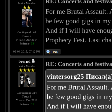
RE: Concerts and festival
Junior Member
For me Brutal Assault. 
be few good gigs in my
And if I will have eno
Сообщений: 46
Темы: 2
Prophecy Fest. Last chan
У нас с: Apr 2014
Рейтинг:
33
06-04-2015, 07:12 PM
beernd
RE: Concerts and festival
Senior Member
vintersorg25 Писал(а
For me Brutal Assault. 
Сообщений: 314
be few good gigs in my
Темы: 9
У нас с: Dec 2012
Рейтинг:
51
And if I will have eno