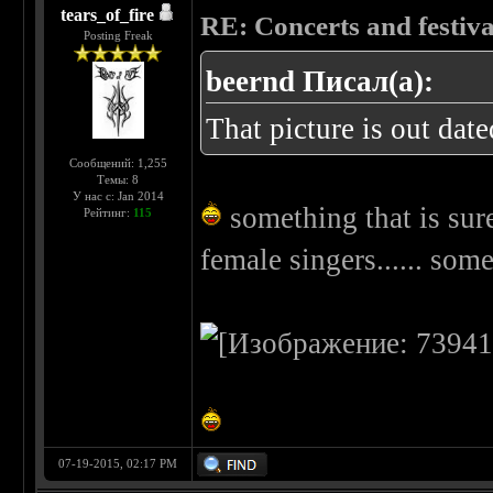
tears_of_fire
RE: Concerts and festival
Posting Freak
beernd Писал(а):
That picture is out dat
Сообщений: 1,255
Темы: 8
У нас с: Jan 2014
something that is su
Рейтинг:
115
female singers...... some
07-19-2015, 02:17 PM