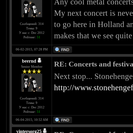
Any cool metal concerts 
My next concert is neve
to go here in Holland a
Сообщений: 314
Темы: 9
У нас с: Dec 2012
makes that we see quite
Рейтинг:
51
06-02-2015, 07:28 PM
beernd
RE: Concerts and festival
Senior Member
Next stop... Stonehenge
http://www.stonehengef
Сообщений: 314
Темы: 9
У нас с: Dec 2012
Рейтинг:
51
06-04-2015, 10:52 AM
vintersorg25