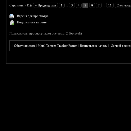
Страницы (11):
« Предыдущая
1
...
3
4
5
6
7
...
11
Следующа
Версия для просмотра
Подписаться на тему
Пользователи просматривают эту тему: 2 Гость(ей)
|
Обратная связь
|
Metal Torrent Tracker Forum
|
Вернуться к началу
|
|
Лёгкий режи