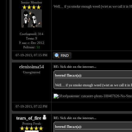
Senior Member
Well.... if ya smoke enough weed (wiet as we call it in H
Сообщений: 314
Темы: 9
У нас с: Dec 2012
Рейтинг:
51
07-19-2015, 07:15 PM
elenissima54
RE: Sick shit on the internet...
Unregistered
beernd Писал(а):
Well.... if ya smoke enough weed (wiet as we call it in 
07-19-2015, 07:22 PM
tears_of_fire
RE: Sick shit on the internet...
Posting Freak
beernd Писал(а):