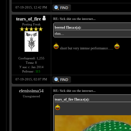
07-19-2015, 12:42 PM
tears_of_fire
RE: Sick shit on the internet...
Posting Freak
beernd Писал(а):
ehm....
short but very intense performance......
Сообщений: 1,255
Темы: 8
У нас с: Jan 2014
Рейтинг:
115
07-19-2015, 02:07 PM
elenissima54
RE: Sick shit on the internet...
Unregistered
tears_of_fire Писал(а):