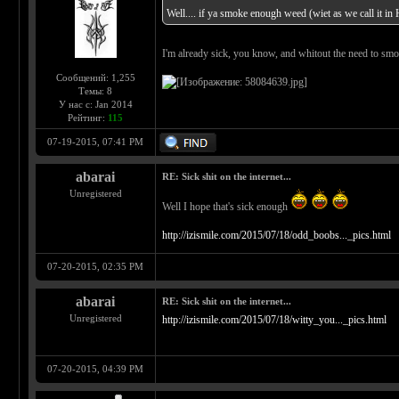
Well.... if ya smoke enough weed (wiet as we call it in 
I'm already sick, you know, and whitout the need to sm
Сообщений: 1,255
Темы: 8
У нас с: Jan 2014
Рейтинг:
115
07-19-2015, 07:41 PM
abarai
RE: Sick shit on the internet...
Unregistered
Well I hope that's sick enough
http://izismile.com/2015/07/18/odd_boobs..._pics.html
07-20-2015, 02:35 PM
abarai
RE: Sick shit on the internet...
Unregistered
http://izismile.com/2015/07/18/witty_you..._pics.html
07-20-2015, 04:39 PM