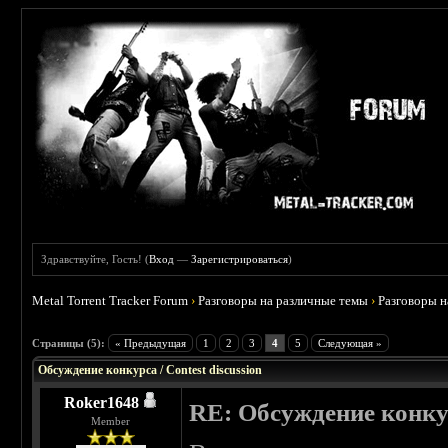
Здравствуйте, Гость! (
Вход
—
Зарегистрироваться
)
Metal Torrent Tracker Forum
›
Разговоры на различные темы
›
Разговоры 
 5
Страницы (5):
« Предыдущая
1
2
3
4
5
Следующая »
Обсуждение конкурса / Contest discussion
Roker1648
RE: Обсуждение конкурс
Member