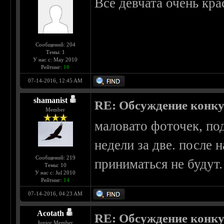
Все девчата очень кра
Сообщений: 204
Темы: 1
У нас с: May 2010
Рейтинг:
10
07-14-2016, 12:45 AM
shamanist
RE: Обсуждение конкурс
Member
маловато фоточек, по
недели за две. после
Сообщений: 219
приниматься не будут
Темы: 10
У нас с: Jul 2010
Рейтинг:
14
07-14-2016, 04:23 AM
Acotath
RE: Обсуждение конкурс
Junior Member