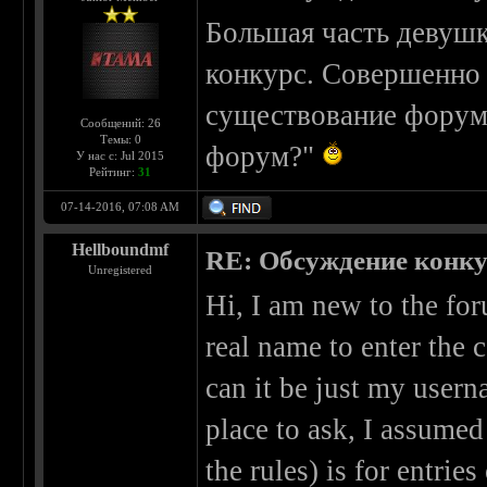
Большая часть девушки
конкурс. Совершенно 
существование форума
Сообщений: 26
Темы: 0
форум?"
У нас с: Jul 2015
Рейтинг:
31
07-14-2016, 07:08 AM
Hellboundmf
RE: Обсуждение конкурс
Unregistered
Hi, I am new to the for
real name to enter the c
can it be just my userna
place to ask, I assumed 
the rules) is for entries