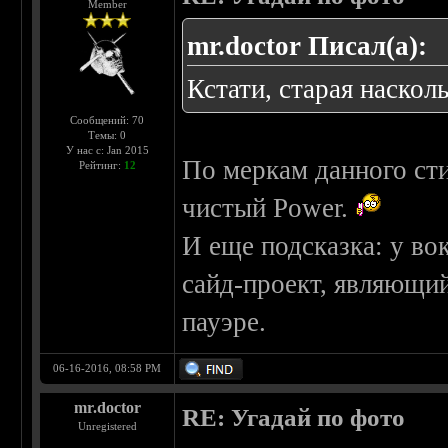
Member
mr.doctor Писал(а):
Кстати, старая наскол
Сообщений: 70
Темы: 0
У нас с: Jan 2015
По меркам данного сти
Рейтинг:
12
чистый Power.
И еще подсказка: у во
сайд-проект, являющи
пауэре.
06-16-2016, 08:58 PM
mr.doctor
RE: Угадай по фото
Unregistered