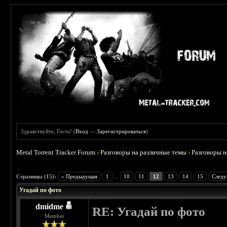
Здравствуйте, Гость! (
Вход
—
Зарегистрироваться
)
Metal Torrent Tracker Forum
›
Разговоры на различные темы
›
Разговоры 
 3.67
Страницы (15):
« Предыдущая
1
...
10
11
12
13
14
15
Следу
Угадай по фото
dmidme
RE: Угадай по фото
Member