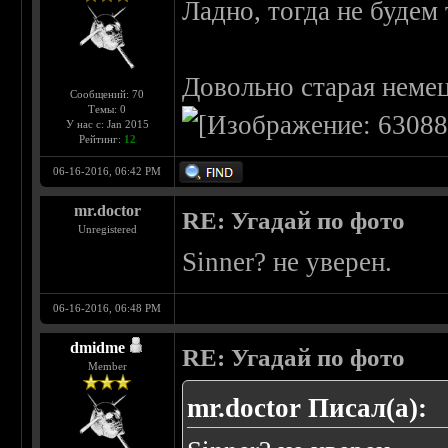
Ладно, тогда не будем 
Довольно старая немец
Сообщений: 70
Темы: 0
У нас с: Jan 2015
Рейтинг:
12
06-16-2016, 06:42 PM
mr.doctor
RE: Угадай по фото
Unregistered
Sinner? не уверен.
06-16-2016, 06:48 PM
dmidme
RE: Угадай по фото
Member
mr.doctor Писал(а):