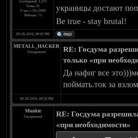
Сообщений: 1,275
украинцы достают поп-
Темы: 31
У нас с: Oct 2009
Рейтинг:
79
Be true - stay brutal!
09-26-2010, 09:03 PM
METALL_HACKER
RE: Госдума разреши
Unregistered
только «при необход
Да нафиг все это)))м
поймать.ток за взло
09-26-2010, 09:20 PM
Munkie
RE: Госдума разрешила
Unregistered
«при необходимости»