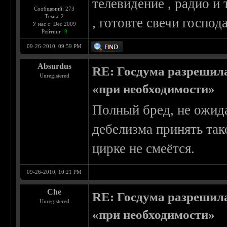
телевидение , радио 
Сообщений: 273
Темы: 2
, готовте свечи господа
У нас с: Dec 2009
Рейтинг:
9
09-26-2010, 09:59 PM
Absurdus
RE: Госдума разрешила
Unregistered
«при необходимости»
Полный бред, не ожида
дебелизма принять тако
цирке не смеётся.
09-26-2010, 10:21 PM
Che
RE: Госдума разрешила
Unregistered
«при необходимости»