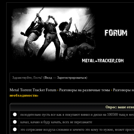
Здравствуйте, Гость! (
Вход
—
Зарегистрироваться
)
Metal Torrent Tracker Forum
›
Разговоры на различные темы
›
Разговоры 
необходимости»
Опрос: ваше отн
полодительно пусть все как я покупают винил и диски на 100500 тыщ в ме
качал, качаю и буду качать, всех не пересажаете
это сотрясание воздуха словами и зачемто это кому то нужно, может прос