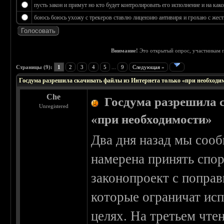
пусть закон и примут но кто будет контролировать его исполнение и на к
боюсь боюсь ухожу с трекеров ставлю лицензию антивиря и грохаю с жестк
Внимание!
Это открытый опрос, участникам п
 0
Страницы (9):
1
2
3
4
5
...
9
Следующая »
Госдума разрешила скачивать файлы из Интернета только «при необходи
Che
Госдума разрешила 
Unregistered
«при необходимости»
Два дня назад мы сооб
намерена принять сп
законопроект с попра
которые ограничат ис
целях. На третьем чте