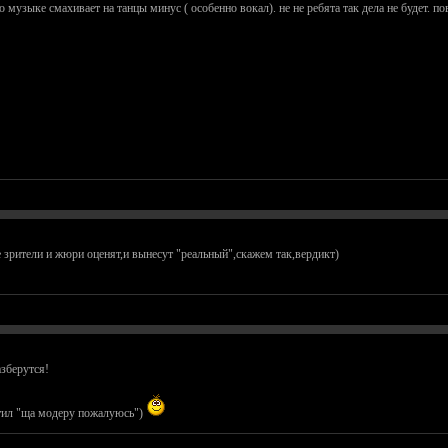
о музыке смахивает на танцы минус ( особенно вокал). не не ребята так дела не будет. п
те зрители и жюри оценят,и вынесут "реальный",скажем так,вердикт)
азберутся!
ветил "ща модеру пожалуюсь")