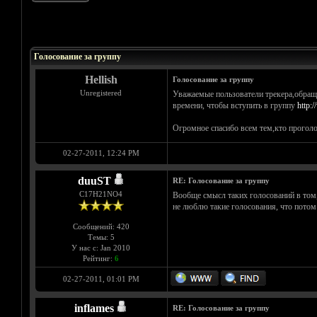
Голосов: 0 - Средняя оценка: 0
1
2
3
4
5
Голосование за группу
Hellish
Голосование за группу
Unregistered
Уважаемые пользователи трекера,обращ
времени, чтобы вступить в группу
http:
Огромное спасибо всем тем,кто проголо
02-27-2011, 12:24 PM
duuST
RE: Голосование за группу
С17H21NO4
Вообще смысл таких голосований в том, 
не люблю такие голосования, что потом 
Сообщений: 420
Темы: 5
У нас с: Jan 2010
Рейтинг:
6
02-27-2011, 01:01 PM
inflames
RE: Голосование за группу