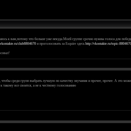
аюсь к вам,потому что больше уже некуда.Моей группе срочно нужны голоса для побед
//vkontakte.ru/club8804670
и проголосовать за Esquire здесь
http://vkontakte.ru/topic-88046
совал!
чтобы среди групп выбрать лучшую по качеству звучания и прочее, прочее. А это можно
к такому все своится, а не к честному голосованию