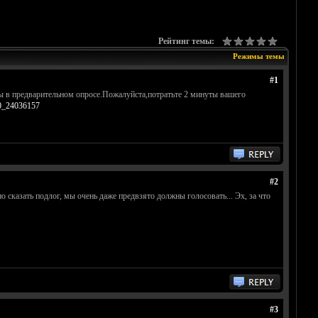
Рейтинг темы:
Режимы темы
#1
ы в предварительном опросе.Пожалуйста,потратьте 2 минуты вашего
70_24036157
#2
 сказать подлог, мы очень даже предвзято должны голосовать... Эх, за что
#3