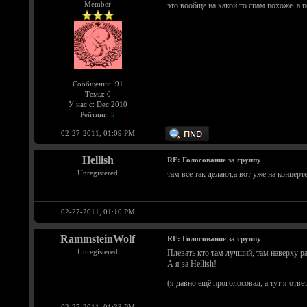
Member
это вообще на какой то спам похоже. а п
Сообщений: 91
Темы: 0
У нас с: Dec 2010
Рейтинг:
5
02-27-2011, 01:09 PM
Hellish
RE: Голосование за группу
Unregistered
там все так делают,а вот уже на концер
02-27-2011, 01:10 PM
RammsteinWolf
RE: Голосование за группу
Unregistered
Плевать кто там лучший, там наверху р
А я за Hellish!
(я давно ещё проголосовал, а тут я от