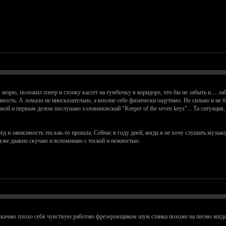
 морю, положил плеер и стопку кассет на тумбочку в коридоре, что бы не забыть и.... за
симость. А ломало не иносказательно, а вполне себе физически ощутимо. Не сильно и не 
омой и первым делом послушаю хэловиновский "Keeper of the seven keys"... Та ситуация,
рёд и зависимость эта как-то прошла. Сейчас в году дней, когда я не хочу слушать музы
 уже даавно скучаю и вспоминаю с тоской и нежностью.
скачаю плохо себя чувствую работаю фрезеровщиком шум станка похоже на песню когда