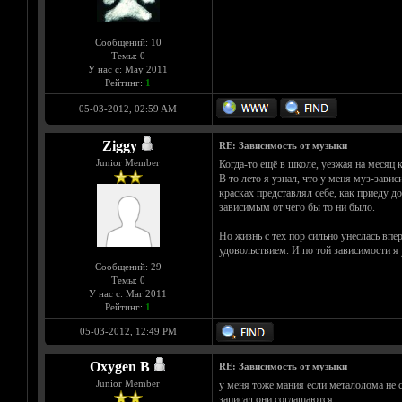
Сообщений: 10
Темы: 0
У нас с: May 2011
Рейтинг:
1
05-03-2012, 02:59 AM
Ziggy
RE: Зависимость от музыки
Junior Member
Когда-то ещё в школе, уезжая на месяц к
В то лето я узнал, что у меня муз-зави
красках представлял себе, как приеду д
зависимым от чего бы то ни было.
Но жизнь с тех пор сильно унеслась впе
удовольствием. И по той зависимости я
Сообщений: 29
Темы: 0
У нас с: Mar 2011
Рейтинг:
1
05-03-2012, 12:49 PM
Oxygen B
RE: Зависимость от музыки
Junior Member
у меня тоже мания если металолома не 
записал они соглашаются