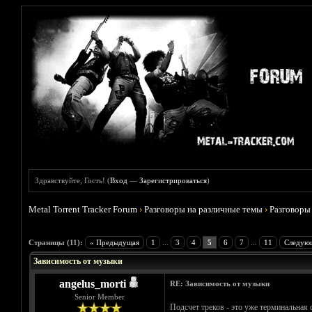
Здравствуйте, Гость! (
Вход
—
Зарегистрироваться
)
Metal Torrent Tracker Forum
›
Разговоры на различные темы
›
Разговоры
Голосов: 1 - Средняя оценка: 5
1
2
3
4
5
Страницы (11):
« Предыдущая
1
...
3
4
5
6
7
...
11
Следую
Зависимость от музыки
angelus_morti
RE: Зависимость от музыки
Senior Member
Подсчет треков - это уже терминальная 