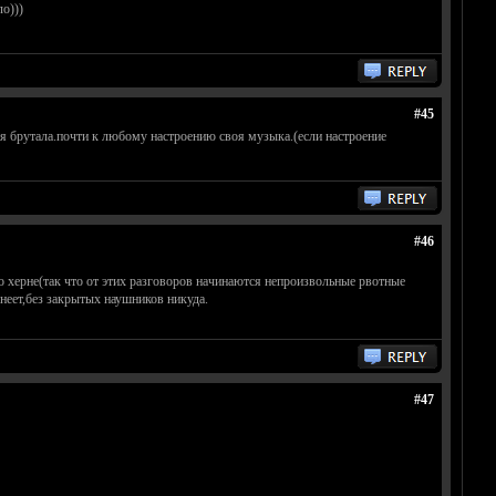
о)))
#45
я брутала.почти к любому настроению своя музыка.(если настроение
#46
 херне(так что от этих разговоров начинаются непроизвольные рвотные
неет,без закрытых наушников никуда.
#47