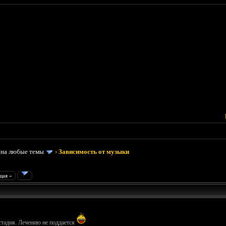
 на любые темы
›
Зависимость от музыки
щая »
стадия. Лечению не поддается