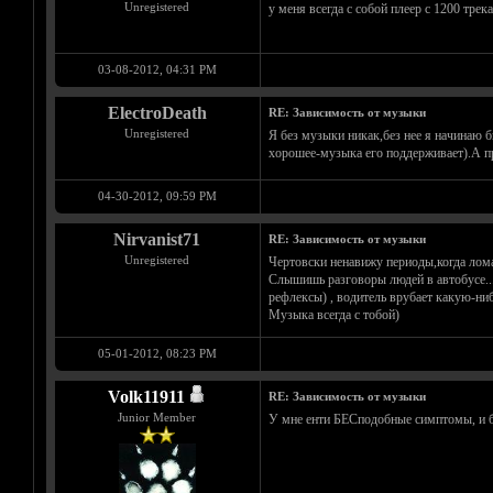
Unregistered
у меня всегда с собой плеер с 1200 тре
03-08-2012, 04:31 PM
ElectroDeath
RE: Зависимость от музыки
Unregistered
Я без музыки никак,без нее я начинаю 
хорошее-музыка его поддерживает).А пр
04-30-2012, 09:59 PM
Nirvanist71
RE: Зависимость от музыки
Unregistered
Чертовски ненавижу периоды,когда ломаю
Слышишь разговоры людей в автобусе...
рефлексы) , водитель врубает какую-ни
Музыка всегда с тобой)
05-01-2012, 08:23 PM
Volk11911
RE: Зависимость от музыки
Junior Member
У мне енти БЕСподобные симптомы, и бор