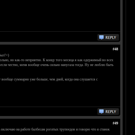
#48
был!=)
больно, но как-то неприятно. К концу того месяца я как одержимый во всех
 если честно, меня вообще очень сильно напугала тогда. Ну не люблю быть
ку вообще суммарно уже больше, чем дней, когда она слушается с
#49
 включаю на работе балбесам рогатых трупоедов и говорю что я станок