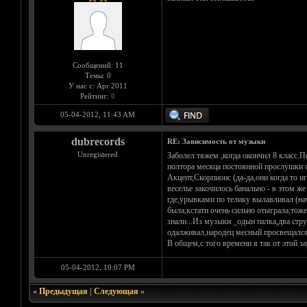
Сообщений: 11
Темы: 0
У нас с: Apr 2011
Рейтинг:
0
05-04-2012, 11:43 AM
dubrecords
RE: Зависимость от музыки
Unregistered
Заболел тяжем ,когда окончил 8 класс.П
полтора месяца постоянной прослушки он
Акцепт,Скорпионс (да-да,они когда то и
веселье закочилось банально - в этом
где,урывками по телику вылавливал (на
была,кстати очень сильно отыграла,тоже
знали...Из музыки _одын палка,два стру
одалживал,народец месный просвещался 
В общем,с того времени я так от этой з
05-04-2012, 10:07 PM
«
Предыдущая
|
Следующая
»