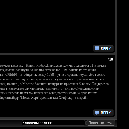
#50
иком,на кассетах - Квин,Рэйнбоу,Перпл,еще кой чего хардового.Ну вот,за
в,и меня потянуло на кое что потяжелее...Ну ,поначалу это были
и - СЛЕЕР!!! В общем ,к концу 1988 я увяз в трешак поуши .Но все это
л,что месяц без плеера на море скучал,а я полтора года -только кое
ы,или, помню , в Москве большой концерт из приезжих был,там Синдерелла
а,я в казахстане служил,представляете,что там про Слеер,например
етами переслали,тут уж повеселее было,касетки свои на прослушку
Диркшнайдер "Метал Херт"орет,или там Хэтфилд - Батарей...