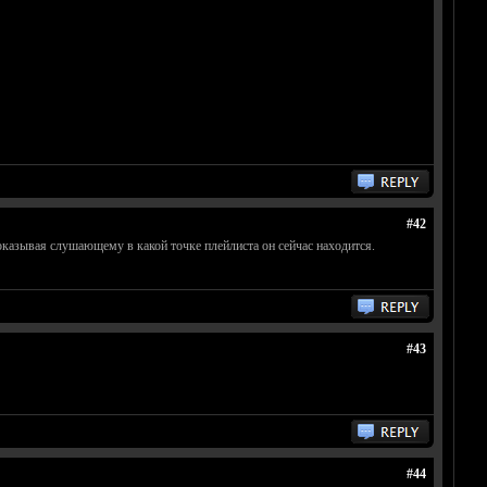
#42
показывая слушающему в какой точке плейлиста он сейчас находится.
#43
#44