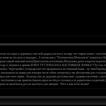
оехал на отдых в деревню,а там мой дядька (он всего на пару лет старше меня) с кассетн
 меня на это дело и подсадил...А потом,как в "Путешествии Металлиста",вернулся в Кие
грали самый тяжелый метал)Прист,потом,естественно,Металлика,далее и короли подоспел
 же году я загремел в армию.И ВОТ ТУТ НАЧАЛАСЬ НАСТОЯЩАЯ ЛОМКА!!!Тут кто то писа
чалась "перестройка",и изредка кое что прорывалось на совковый ящик - ну типа Европ
 показывали по ящику,мы втихаря после отбоя смотрели),а так абсолютная рок-голодовк
на,я пою моя страна...Ну,когда уже до дедушки дослужил,мне с родины кассетник с касс
постепенно,и как приятно,бывало,идеш на обед в столовку,а из радиоточки солдатской 
аразы не вылечился,да и не вылечусь уже наверно...Чего и вам всем желаю!