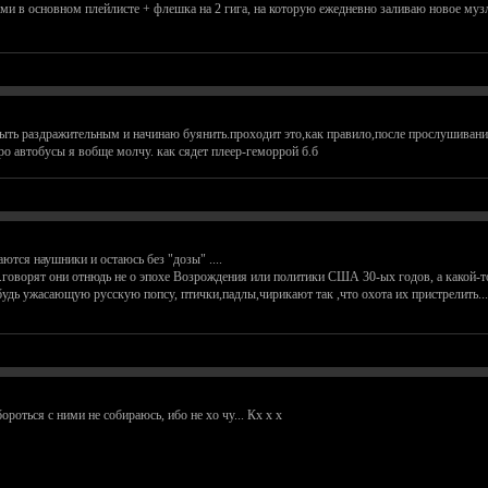
ками в основном плейлисте + флешка на 2 гига, на которую ежедневно заливаю новое музл
быть раздражительным и начинаю буянить.проходит это,как правило,после прослушивани
о автобусы я вобще молчу. как сядет плеер-геморрой б.б
тся наушники и остаюсь без "дозы" ....
говорят они отнюдь не о эпохе Возрождения или политики США 30-ых годов, а какой-то
будь ужасающую русскую попсу, птички,падлы,чирикают так ,что охота их пристрелить...
оться с ними не собираюсь, ибо не хо чу... Кх х х