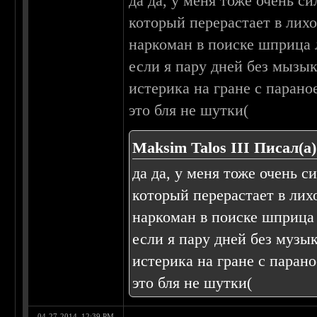
да да, у меня тоже очень с
который перерастает в лихо
наркоман в поиске шприца 
если я пару дней без мызык
истерика на гране с паран
это бля не шутки(
Maksim Talos III Писал(а)
да да, у меня тоже очень 
который перерастает в лих
наркоман в поиске шприца 
если я пару дней без музы
истерика на гране с паран
это бля не шутки(
04-27-2014, 12:39 PM