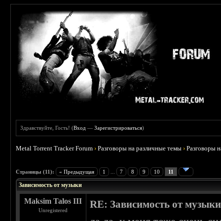
Здравствуйте, Гость! (
Вход
—
Зарегистрироваться
)
Metal Torrent Tracker Forum
›
Разговоры на различные темы
›
Разговоры 
 5
Страницы (11):
« Предыдущая
1
...
7
8
9
10
11
Зависимость от музыки
Maksim Talos III
RE: Зависимость от музык
Unregistered