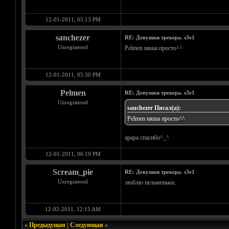
12-01-2011, 05:13 PM
sanchezer
RE: Девушки трекера. s3e1
Unregistered
Pelmen няша просто^^
12-01-2011, 05:30 PM
Pelmen
RE: Девушки трекера. s3e1
Unregistered
sanchezer Писал(а):
Pelmen няша просто^^
арара спасибо^_^
12-01-2011, 06:19 PM
Scream_pie
RE: Девушки трекера. s3e1
Unregistered
люблю пельменьки.
12-02-2011, 12:15 AM
«
Предыдущая
|
Следующая
»