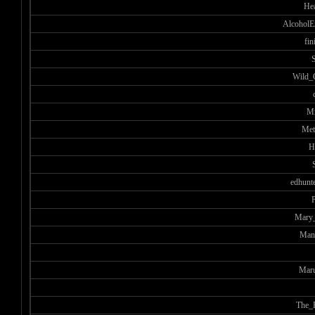
He
AlcoholE
fin
Wild_
М
Met
H
edhunt
Mary_
Man
Mar
The_