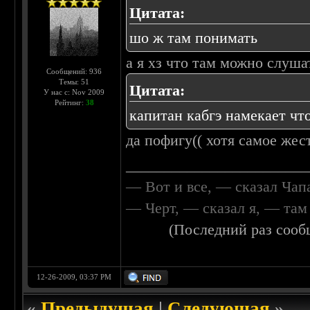
Цитата:
шо ж там понимать
а я хз что там можно слуша
Сообщений: 936
Темы: 51
Цитата:
У нас с: Nov 2009
Рейтинг:
38
капитан кабгэ намекает что
да пофигу(( хотя самое жес
________________________
— Вот и все, — сказал Чап
— Черт, — сказал я, — та
(Последний раз сооб
12-26-2009, 03:37 PM
«
Предыдущая
|
Следующая
»