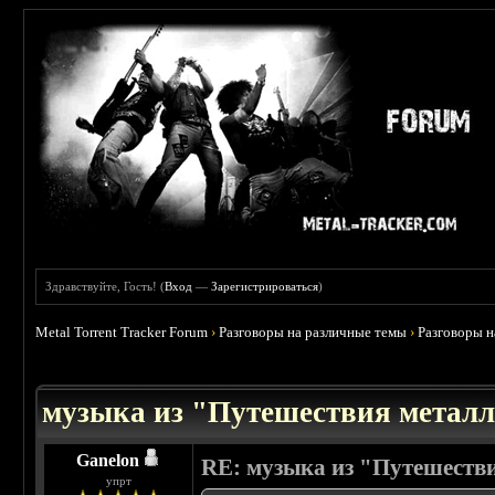
Здравствуйте, Гость! (
Вход
—
Зарегистрироваться
)
Metal Torrent Tracker Forum
›
Разговоры на различные темы
›
Разговоры 
 0
музыка из "Путешествия металл
Ganelon
RE: музыка из "Путешеств
упрт