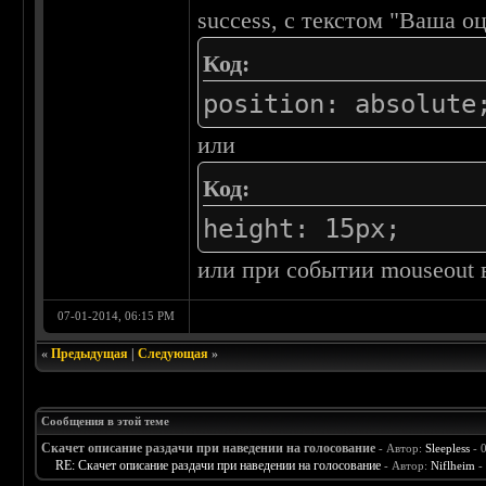
success, с текстом "Ваша о
Код:
position: absolute
или
Код:
height: 15px;
или при событии mouseout 
07-01-2014, 06:15 PM
«
Предыдущая
|
Следующая
»
Сообщения в этой теме
Скачет описание раздачи при наведении на голосование
- Автор:
Sleepless
- 
RE: Скачет описание раздачи при наведении на голосование
- Автор:
Niflheim
-