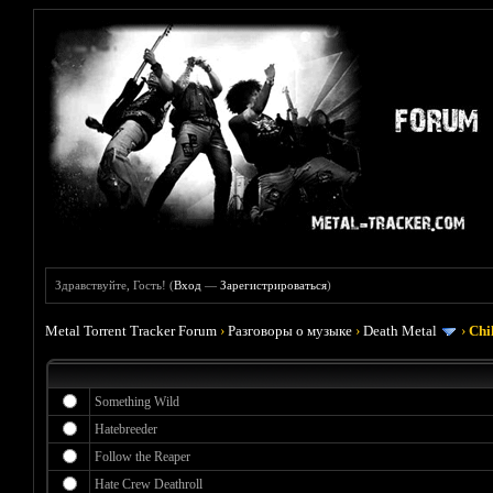
Здравствуйте, Гость! (
Вход
—
Зарегистрироваться
)
Metal Torrent Tracker Forum
›
Разговоры о музыке
›
Death Metal
›
Chi
Something Wild
Hatebreeder
Follow the Reaper
Hate Crew Deathroll