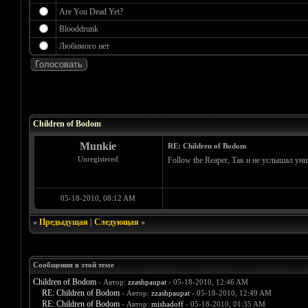
Are You Dead Yet?
Blooddrunk
Любимого нет
Голосов: 2 - Средняя оценка: 5
1
2
3
4
5
Children of Bodom
Munkie
RE: Children of Bodom
Unregistered
Follow the Reaper, Так и не услышал у
05-18-2010, 08:12 AM
«
Предыдущая
|
Следующая
»
Сообщения в этой теме
Children of Bodom
- Автор:
zzashpaupat
- 05-18-2010, 12:46 AM
RE: Children of Bodom
- Автор:
zzashpaupat
- 05-18-2010, 12:49 AM
RE: Children of Bodom
- Автор:
mishadoff
- 05-18-2010, 01:35 AM