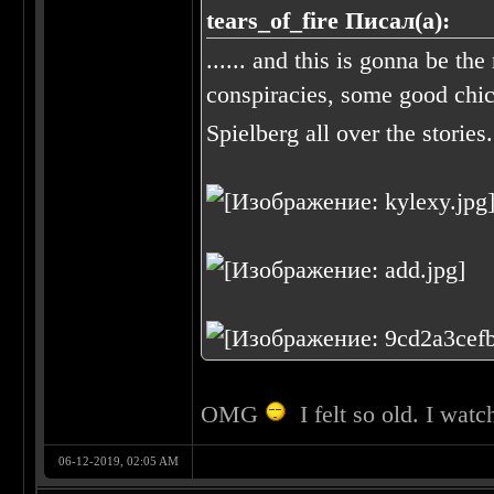
tears_of_fire Писал(а):
...... and this is gonna be the
conspiracies, some good chic
Spielberg all over the stories
OMG
I felt so old. I wa
06-12-2019, 02:05 AM