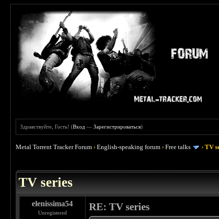
Здравствуйте, Гость! (
Вход
—
Зарегистрироваться
)
Metal Torrent Tracker Forum
›
English-speaking forum
›
Free talks
›
TV s
 5
TV series
elenissima54
RE: TV series
Unregistered