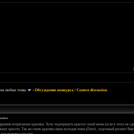
 на любые темы
›
Обсуждение конкурса / Contest discussion
ssion
арышни потрясаюше красивы. Хочу подчеркнуть красоту своей жены (если я этого не сд
 вашу красоту. Так же очень красивы наша молодая мама (Енот) , отдельный респект В
 вот нравится она мне.