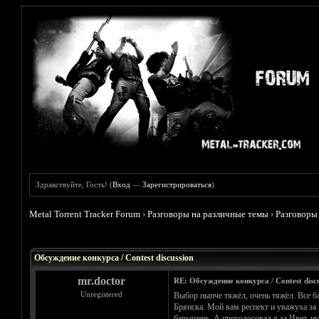
Здравствуйте, Гость! (
Вход
—
Зарегистрироваться
)
Metal Torrent Tracker Forum
›
Разговоры на различные темы
›
Разговоры
Голосов: 1 - Средняя оценка: 5
1
2
3
4
5
Обсуждение конкурса / Contest discussion
mr.doctor
RE: Обсуждение конкурса / Contest discu
Unregistered
Выбор нынче тяжёл, очень тяжёл. Все б
Брянска. Мой вам респект и уважуха за
барышень. А проголосовал я за Ивет, ну