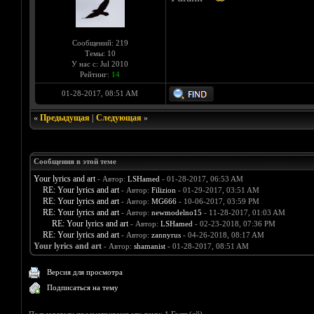
Сообщений: 219
Темы: 10
У нас с: Jul 2010
Рейтинг:
14
01-28-2017, 08:51 AM
«
Предыдущая
|
Следующая
»
Сообщения в этой теме
Your lyrics and art
- Автор:
LSHamed
- 01-28-2017, 06:53 AM
RE: Your lyrics and art
- Автор:
Filizion
- 01-29-2017, 03:51 AM
RE: Your lyrics and art
- Автор:
MG666
- 10-06-2017, 03:59 PM
RE: Your lyrics and art
- Автор:
newmodelno15
- 11-28-2017, 01:03 AM
RE: Your lyrics and art
- Автор:
LSHamed
- 02-23-2018, 07:36 PM
RE: Your lyrics and art
- Автор:
zannyrus
- 04-26-2018, 08:17 AM
Your lyrics and art
- Автор:
shamanist
- 01-28-2017, 08:51 AM
Версия для просмотра
Подписаться на тему