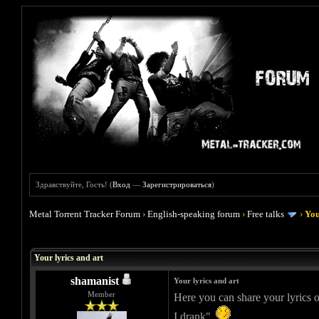
Здравствуйте, Гость! (
Вход
—
Зарегистрироваться
)
Metal Torrent Tracker Forum
›
English-speaking forum
›
Free talks
›
You
Голосов: 0 - Средняя оценка: 0
1
2
3
4
5
Your lyrics and art
shamanist
Your lyrics and art
Member
Here you can share your lyrics o
I drank"