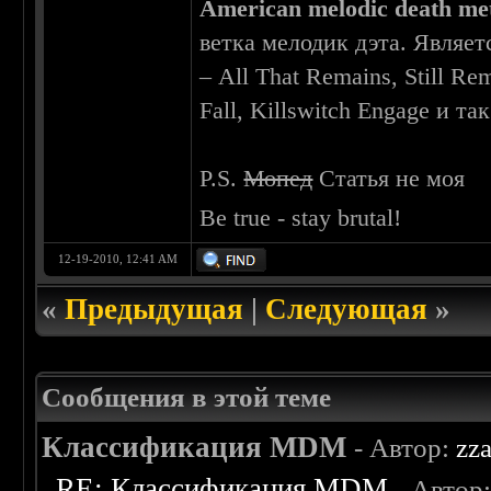
American melodic death me
ветка мелодик дэта. Являе
– All That Remains, Still R
Fall, Killswitch Engage и так
P.S.
Мопед
Статья не моя
Be true - stay brutal!
12-19-2010, 12:41 AM
«
Предыдущая
|
Следующая
»
Сообщения в этой теме
Классификация MDM
- Автор:
zz
RE: Классификация MDM
- Автор