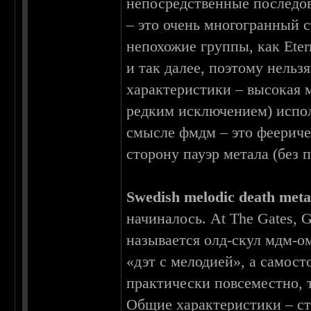
непосредственные последов
– это очень многогранный с
непохожие группы, как Etern
и так далее, поэтому нельз
характеристики – высокая м
редким исключением) испо
смысле фмдм – это феериче
сторону пауэр метала (без 
Swedish melodic death meta
начиналось. At The Gates, Ga
называется олд-скул мдм-ом
«дэт с мелодией», а самост
практически повсеместно, т
Общие характеристики – ст