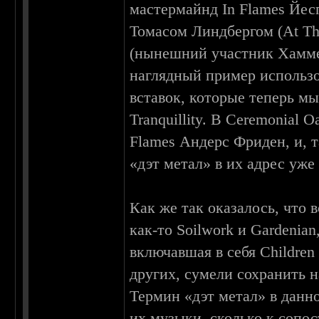
мастермайнд In Flames Йесп
Томасом Линдбергом (At Th
(нынешний участник Хаммер
наглядный пример использо
вставок, которые теперь мы
Tranquillity. В Ceremonial 
Flames Андерс Фриден, и, 
«дэт метал» в их адрес уж
Как же так оказалось, что 
как-то Soilwork и Gardenia
включавшая в себя Children 
других, сумели сохранить н
Термин «дэт метал» в данн
их музыки, сколько к сопо