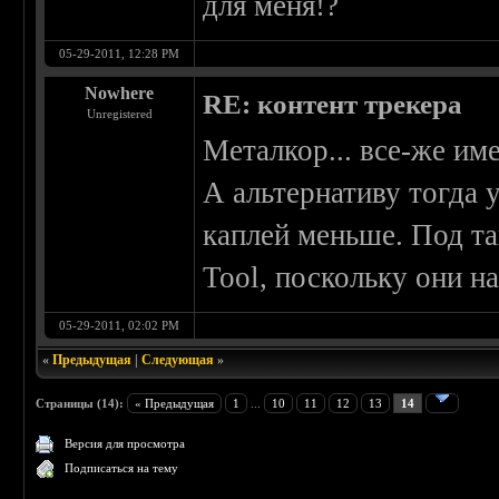
для меня!?
05-29-2011, 12:28 PM
Nowhere
RE: контент трекера
Unregistered
Металкор... все-же име
А альтернативу тогда у
каплей меньше. Под т
Tool, поскольку они н
05-29-2011, 02:02 PM
«
Предыдущая
|
Следующая
»
Страницы (14):
« Предыдущая
1
...
10
11
12
13
14
Версия для просмотра
Подписаться на тему