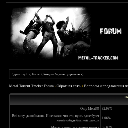
Здравствуйте, Гость! (
Вход
—
Зарегистрироваться
)
Metal Torrent Tracker Forum
›
Обратная связь
›
Вопросы и предложения по
О
Only Metal!!!
32.98%
Всё хочу, да побольше. И не важно что это, пусть даже будет
1.06%
какой-нибудь блатной шансон
Митал и около митальная музяка
65.96%