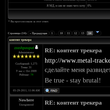
Я МД, и сам не знаю чего хочу
0%
* Вы проголосовали за этот ответ.
Страницы (14):
« Предыдущая
1
...
10
11
12
13
14
контент трекера
zzashpaupat
RE: контент трекера
Administrator
http://www.metal-track
Сообщений: 1,275
Темы: 31
сделайте меня развиде
У нас с: Oct 2009
Рейтинг:
79
Be true - stay brutal!
05-29-2011, 11:06 AM
Nowhere
RE: контент трекера
Unregistered