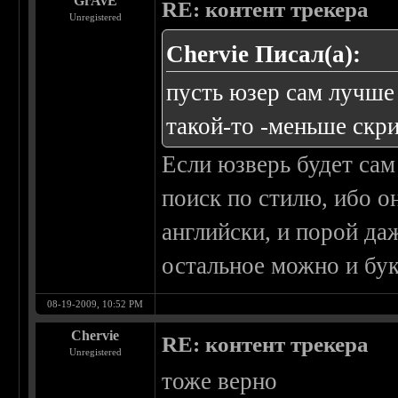
GrAvE
RE: контент трекера
Unregistered
Chervie Писал(а):
пусть юзер сам лучш
такой-то -меньше скри
Если юзверь будет сам
поиск по стилю, ибо о
английски, и порой да
остальное можно и бу
08-19-2009, 10:52 PM
Chervie
RE: контент трекера
Unregistered
тоже верно