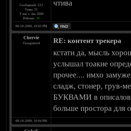
чтива
Сообщений: 512
Темы: 21
У нас с: Jan 2009
Рейтинг:
30
08-19-2009, 10:03 PM
Chervie
RE: контент трекера
Unregistered
кстати да, мысль хоро
услышал тоакие опреде
прочее.... имхо замуже
сладж, стонер, грув-м
БУКВАМИ в описалове 
больше простора для о
08-19-2009, 10:04 PM