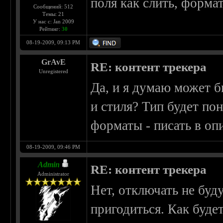
поля как слить, формат
Сообщений: 512
Темы: 21
У нас с: Jan 2009
Рейтинг:
30
08-19-2009, 09:13 PM
GrAvE
RE: контент трекера
Unregistered
Да, и я думаю может б
и стиля? Тип будет по
форматы - писать в оп
08-19-2009, 09:46 PM
Admin
RE: контент трекера
Administrator
Нет, отключать не буд
пригодиться. Как буде