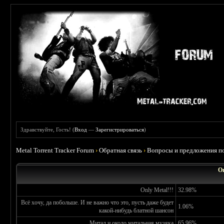
Здравствуйте, Гость! (
Вход
—
Зарегистрироваться
)
Metal Torrent Tracker Forum
›
Обратная связь
›
Вопросы и предложения по
О
Only Metal!!!
32.98%
Всё хочу, да побольше. И не важно что это, пусть даже будет
1.06%
какой-нибудь блатной шансон
Митал и около митальная музяка
65.96%