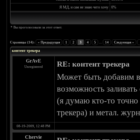
Я МД, и сам не знаю чего хочу
0%
* Вы проголосовали за этот ответ.
Страницы (14):
« Предыдущая
1
2
3
4
5
...
14
Следующая »
контент трекера
GrAvE
RE: контент трекера
Unregistered
Может быть добавим в
возможность заливать 
(я думаю кто-то точно
трекера) и метал. жур
08-19-2009, 12:48 PM
Chervie