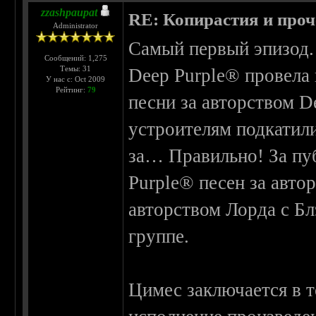
zzashpaupat
RE: Копирастия и проч
Administrator
Самый первый эпизод. 
Сообщений: 1,275
Темы: 31
Deep Purple® провела к
У нас с: Oct 2009
Рейтинг:
79
песни за авторством D
устроителям подкатили
за… Правильно! За пу
Purple® песен за авто
авторством Лорда с Бл
группе.
Цимес заключается в т