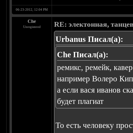
06-23-2012, 12:04 PM
Che
RE: электонная, танце
Unregistered
Urbanus Писал(а):
Che Писал(а):
ремикс, ремейк, кавер
например Волеро Кипл
а если вася иванов ск
будет плагиат
То есть человеку прос