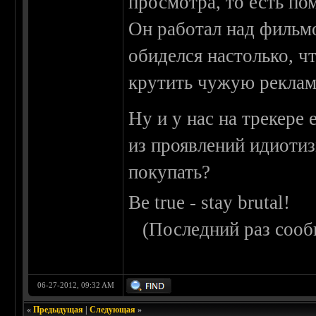
просмотра, то есть п
Он работал над фильмо
обиделся настолько, ч
крутить чужую реклам
Ну и у нас на трекере
из проявлений идиотиз
покупать?
Be true - stay brutal!
(Последний раз сооб
06-27-2012, 09:32 AM
«
Предыдущая
|
Следующая
»