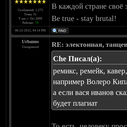
В каждой стране своё 
Сообщений: 1,275
Темы: 31
Be true - stay brutal!
У нас с: Oct 2009
Рейтинг:
79
06-22-2012, 04:14 PM
Urbanus
RE: электонная, танце
Unregistered
Che Писал(а):
ремикс, ремейк, кавер
например Волеро Кипло
а если вася иванов ск
будет плагиат
То есть, человеку прос