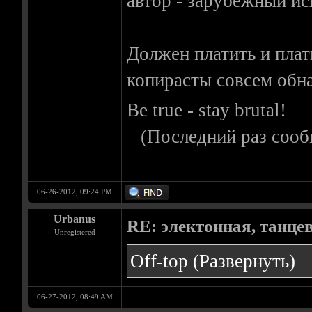
автор - зарубежный ис
Должен платить и плат
копирасты совсем обна
Be true - stay brutal!
(Последний раз сооб
06-26-2012, 09:24 PM
Urbanus
RE: электонная, танце
Unregistered
Off-top
(Развернуть)
06-27-2012, 08:49 AM