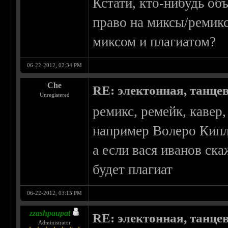
Кстати, кто-нибудь об
право на миксы/ремик
миксом и плагиатом?
06-22-2012, 02:34 PM
Che
RE: электонная, танце
Unregistered
ремикс, ремейк, кавер
например Волеро Кипло
а если вася иванов ска
будет плагиат
06-22-2012, 03:15 PM
zzashpaupat
RE: электонная, танце
Administrator