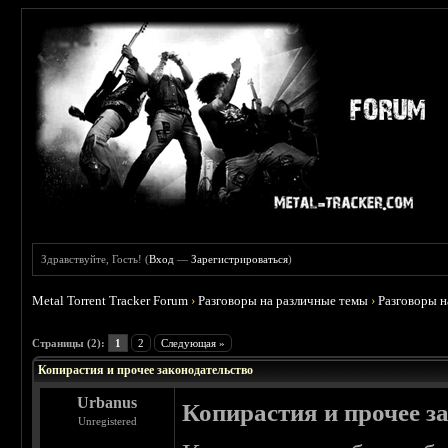
Здравствуйте, Гость! (
Вход
—
Зарегистрироваться
)
Metal Torrent Tracker Forum
›
Разговоры на различные темы
›
Разговоры 
 0
Страницы (2):
1
2
Следующая »
Копирастия и прочее законодательство
Urbanus
Копирастия и прочее з
Unregistered