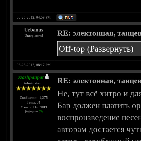
06-23-2012, 04:59 PM
Urbanus
RE: электонная, танце
Unregistered
Off-top
(Развернуть)
06-26-2012, 08:17 PM
zzashpaupat
RE: электонная, танце
Administrator
Не, тут всё хитро и дл
Сообщений: 1,275
Темы: 31
Бар должен платить ор
У нас с: Oct 2009
Рейтинг:
79
воспроизведение песен
авторам достается чут