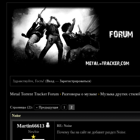
Здравствуйте, Гость! (
Вход
—
Зарегистрироваться
)
Metal Torrent Tracker Forum
›
Разговоры о музыке
›
Музыка других стиле
 0
Страницы (2):
« Предыдущая
1
2
Noise
Martin66613
RE: Noise
Newbie
Почему бы на сайт не добавят раздел Noise.