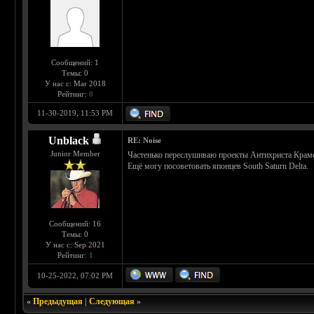
Сообщений: 1
Темы: 0
У нас с: Mar 2018
Рейтинг:
0
11-30-2019, 11:53 PM
Unblack
RE: Noise
Junior Member
Частенько переслушиваю проекты Антихриста Крамера
Ещё могу посоветовать японцев South Saturn Delta.
Сообщений: 16
Темы: 0
У нас с: Sep 2021
Рейтинг:
1
10-25-2022, 07:02 PM
«
Предыдущая
|
Следующая
»